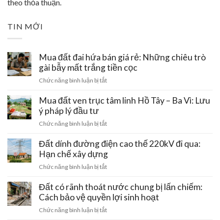
theo thỏa thuận.
TIN MỚI
Mua đất đai hứa bán giá rẻ: Những chiêu trò
gài bẫy mất trắng tiền cọc
ở
Chức năng bình luận bị tắt
Mua
đất
Mua đất ven trục tâm linh Hồ Tây – Ba Vì: Lưu
đai
ý pháp lý đầu tư
hứa
ở
Chức năng bình luận bị tắt
bán
Mua
giá
đất
Đất dính đường điện cao thế 220kV đi qua:
rẻ:
ven
Hạn chế xây dựng
Những
trục
chiêu
ở
Chức năng bình luận bị tắt
tâm
trò
Đất
linh
gài
dính
Đất có rãnh thoát nước chung bị lấn chiếm:
Hồ
bẫy
đường
Cách bảo vệ quyền lợi sinh hoạt
Tây
mất
điện
–
ở
Chức năng bình luận bị tắt
trắng
cao
Ba
Đất
tiền