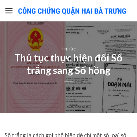
Skip
to
content
TIN TỨC
Thủ tục thực hiện đổi Sổ
trắng sang Sổ hồng
Sổ trắng là cách gọi phổ biến để chỉ một số loại sổ