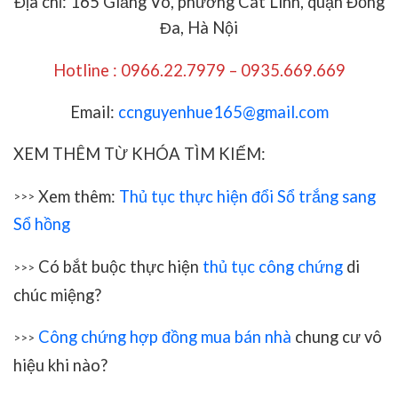
Địa chỉ: 165 Giảng Võ, phường Cát Linh, quận Đống
Đa, Hà Nội
Hotline : 0966.22.7979 – 0935.669.669
Email:
ccnguyenhue165@gmail.com
XEM THÊM TỪ KHÓA TÌM KIẾM:
Xem thêm:
Thủ tục thực hiện đổi Sổ trắng sang
>>>
Sổ hồng
Có bắt buộc thực hiện
thủ tục công chứng
di
>>>
chúc miệng?
Công chứng hợp đồng mua bán nhà
chung cư vô
>>>
hiệu khi nào?