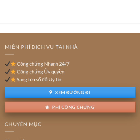
phép
nghiệp
nút
cao
kinh
chuyển
thắt
của
doanh
trụ
pháp
doanh
sở
lý
nghiệp:
chính:
Ưu
Thủ
đãi
tục
tiền
cập
MIỄN PHÍ DỊCH VỤ TẠI NHÀ
thuê
nhật
đất
địa
chỉ
Công chứng Nhanh 24/7
trên
Công chứng Ủy quyền
sổ
Sang tên sổ đỏ Uy tín
đỏ
đất
XEM ĐƯỜNG ĐI
PHÍ CÔNG CHỨNG
CHUYÊN MỤC