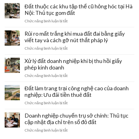
thế
Vì:
có
Đất thuộc các khu tập thể cũ hỏng hóc tại Hà
cọc
220kV
Lưu
rãnh
Nội: Thủ tục gom đất
đi
ý
thoát
qua:
ở
Chức năng bình luận bị tắt
pháp
nước
Hạn
Đất
lý
chung
chế
thuộc
Rủi ro mất trắng khi mua đất đai bằng giấy
đầu
bị
xây
các
tư
viết tay và cách gỡ nút thắt pháp lý
lấn
dựng
khu
chiếm:
ở
Chức năng bình luận bị tắt
tập
Cách
Rủi
thể
bảo
ro
Xử lý đất doanh nghiệp khi bị thu hồi giấy
cũ
vệ
mất
phép kinh doanh
hỏng
quyền
trắng
hóc
ở
Chức năng bình luận bị tắt
lợi
khi
tại
Xử
sinh
mua
Hà
lý
Đất làm trang trại công nghệ cao của doanh
hoạt
đất
Nội:
đất
nghiệp: Ưu đãi tiền thuê đất
đai
Thủ
doanh
bằng
ở
Chức năng bình luận bị tắt
tục
nghiệp
giấy
Đất
gom
khi
viết
làm
Doanh nghiệp chuyển trụ sở chính: Thủ tục
đất
bị
tay
trang
cập nhật địa chỉ trên sổ đỏ đất
thu
và
trại
hồi
ở
Chức năng bình luận bị tắt
cách
công
giấy
Doanh
gỡ
nghệ