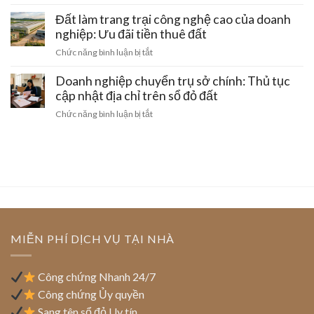
Xử
sinh
mua
Hà
lý
Đất làm trang trại công nghệ cao của doanh
hoạt
đất
Nội:
đất
nghiệp: Ưu đãi tiền thuê đất
đai
Thủ
doanh
bằng
ở
Chức năng bình luận bị tắt
tục
nghiệp
giấy
Đất
gom
khi
viết
làm
Doanh nghiệp chuyển trụ sở chính: Thủ tục
đất
bị
tay
trang
cập nhật địa chỉ trên sổ đỏ đất
thu
và
trại
hồi
ở
Chức năng bình luận bị tắt
cách
công
giấy
Doanh
gỡ
nghệ
phép
nghiệp
nút
cao
kinh
chuyển
thắt
của
doanh
trụ
pháp
doanh
sở
lý
nghiệp:
chính:
Ưu
Thủ
đãi
tục
tiền
cập
MIỄN PHÍ DỊCH VỤ TẠI NHÀ
thuê
nhật
đất
địa
chỉ
Công chứng Nhanh 24/7
trên
Công chứng Ủy quyền
sổ
Sang tên sổ đỏ Uy tín
đỏ