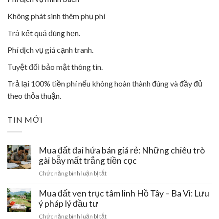
Không phát sinh thêm phụ phí
Trả kết quả đúng hẹn.
Phí dịch vụ giá cạnh tranh.
Tuyệt đối bảo mật thông tin.
Trả lại 100% tiền phí nếu không hoàn thành đúng và đầy đủ
theo thỏa thuận.
TIN MỚI
Mua đất đai hứa bán giá rẻ: Những chiêu trò
gài bẫy mất trắng tiền cọc
ở
Chức năng bình luận bị tắt
Mua
đất
Mua đất ven trục tâm linh Hồ Tây – Ba Vì: Lưu
đai
ý pháp lý đầu tư
hứa
ở
Chức năng bình luận bị tắt