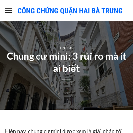
Skip
to
content
TIN TỨC
Chung cư mini: 3 rủi ro mà ít
ai biết
Hiện nay, chung cư mini được xem là giải pháp tối