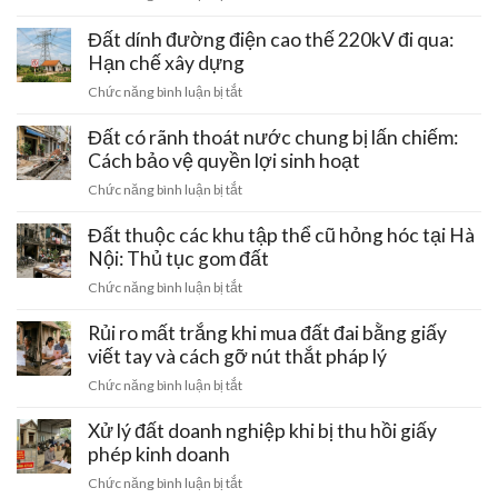
bán
Mua
giá
đất
Đất dính đường điện cao thế 220kV đi qua:
rẻ:
ven
Hạn chế xây dựng
Những
trục
chiêu
ở
Chức năng bình luận bị tắt
tâm
trò
Đất
linh
gài
dính
Đất có rãnh thoát nước chung bị lấn chiếm:
Hồ
bẫy
đường
Cách bảo vệ quyền lợi sinh hoạt
Tây
mất
điện
–
ở
Chức năng bình luận bị tắt
trắng
cao
Ba
Đất
tiền
thế
Vì:
có
Đất thuộc các khu tập thể cũ hỏng hóc tại Hà
cọc
220kV
Lưu
rãnh
Nội: Thủ tục gom đất
đi
ý
thoát
qua:
ở
Chức năng bình luận bị tắt
pháp
nước
Hạn
Đất
lý
chung
chế
thuộc
Rủi ro mất trắng khi mua đất đai bằng giấy
đầu
bị
xây
các
tư
viết tay và cách gỡ nút thắt pháp lý
lấn
dựng
khu
chiếm:
ở
Chức năng bình luận bị tắt
tập
Cách
Rủi
thể
bảo
ro
Xử lý đất doanh nghiệp khi bị thu hồi giấy
cũ
vệ
mất
phép kinh doanh
hỏng
quyền
trắng
hóc
ở
Chức năng bình luận bị tắt
lợi
khi
tại