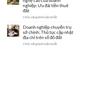
nghệ cao của doanh
bằng
gom
doanh
nghiệp: Ưu đãi tiền thuê
giấy
đất
nghiệp
viết
đất
khi
tay
ở
Chức năng bình luận bị tắt
bị
và
Đất
thu
cách
làm
Doanh nghiệp chuyển trụ
hồi
gỡ
trang
sở chính: Thủ tục cập nhật
giấy
nút
trại
phép
địa chỉ trên sổ đỏ đất
thắt
công
kinh
pháp
ở
Chức năng bình luận bị tắt
nghệ
doanh
lý
Doanh
cao
nghiệp
của
chuyển
doanh
trụ
nghiệp:
sở
Ưu
chính:
đãi
Thủ
tiền
tục
thuê
cập
đất
nhật
địa
chỉ
trên
sổ