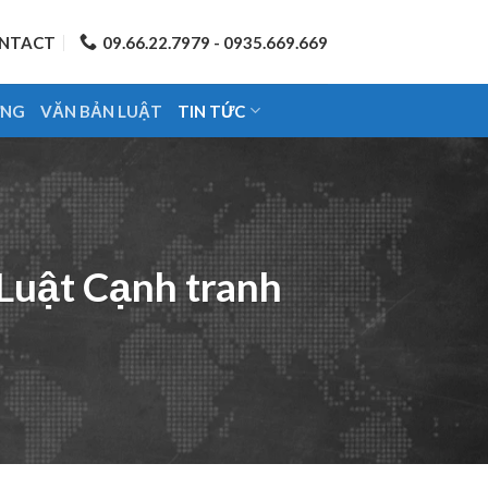
NTACT
09.66.22.7979 - 0935.669.669
ỨNG
VĂN BẢN LUẬT
TIN TỨC
 Luật Cạnh tranh