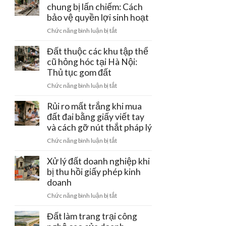
đường
chung bị lấn chiếm: Cách
–
tiền
điện
bảo vệ quyền lợi sinh hoạt
Ba
cọc
cao
Vì:
ở
Chức năng bình luận bị tắt
thế
Lưu
Đất
220kV
ý
có
Đất thuộc các khu tập thể
đi
pháp
rãnh
cũ hỏng hóc tại Hà Nội:
qua:
lý
thoát
Thủ tục gom đất
Hạn
đầu
nước
chế
tư
ở
Chức năng bình luận bị tắt
chung
xây
Đất
bị
dựng
thuộc
Rủi ro mất trắng khi mua
lấn
các
đất đai bằng giấy viết tay
chiếm:
khu
và cách gỡ nút thắt pháp lý
Cách
tập
bảo
ở
Chức năng bình luận bị tắt
thể
vệ
Rủi
cũ
quyền
ro
Xử lý đất doanh nghiệp khi
hỏng
lợi
mất
bị thu hồi giấy phép kinh
hóc
sinh
trắng
doanh
tại
hoạt
khi
Hà
ở
Chức năng bình luận bị tắt
mua
Nội:
Xử
đất
Thủ
lý
Đất làm trang trại công
đai
tục
đất