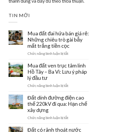
thành đúng và đầy đủ theo thỏa thuận.
TIN MỚI
Mua đất đai hứa bán giá rẻ:
Những chiêu trò gài bẫy
mất trắng tiền cọc
ở
Chức năng bình luận bị tắt
Mua
đất
Mua đất ven trục tâm linh
đai
Hồ Tây – Ba Vì: Lưu ý pháp
hứa
lý đầu tư
bán
ở
Chức năng bình luận bị tắt
giá
Mua
rẻ:
đất
Đất dính đường điện cao
Những
ven
thế 220kV đi qua: Hạn chế
chiêu
trục
xây dựng
trò
tâm
gài
ở
Chức năng bình luận bị tắt
linh
bẫy
Đất
Hồ
mất
dính
Đất có rãnh thoát nước
Tây
trắng