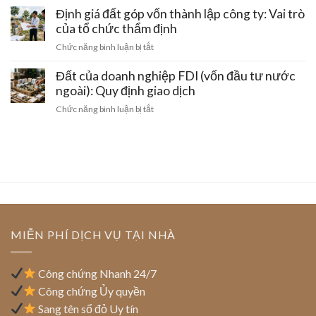
chuyển
doanh
nghiệp
Định giá đất góp vốn thành lập công ty: Vai trò
đất
quyền
nghiệp:
cho
của tổ chức thẩm định
sử
Tính
thuê
dụng
ở
Chức năng bình luận bị tắt
pháp
lại
đất
Định
lý
đất
sang
giá
Đất của doanh nghiệp FDI (vốn đầu tư nước
trong
công
đất
ngoài): Quy định giao dịch
khu
ty
góp
công
ở
Chức năng bình luận bị tắt
mới
vốn
nghiệp:
Đất
thành
Mẫu
của
lập
hợp
doanh
công
đồng
nghiệp
ty:
chuẩn
FDI
Vai
(vốn
trò
đầu
của
tư
tổ
nước
MIỄN PHÍ DỊCH VỤ TẠI NHÀ
chức
ngoài):
thẩm
Quy
định
định
Công chứng Nhanh 24/7
giao
Công chứng Ủy quyền
dịch
Sang tên sổ đỏ Uy tín