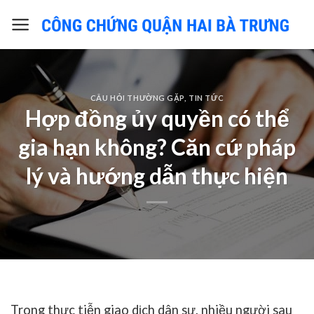
Skip
to
content
CÂU HỎI THƯỜNG GẶP
,
TIN TỨC
Hợp đồng ủy quyền có thể
gia hạn không? Căn cứ pháp
lý và hướng dẫn thực hiện
Trong thực tiễn giao dịch dân sự, nhiều người sau