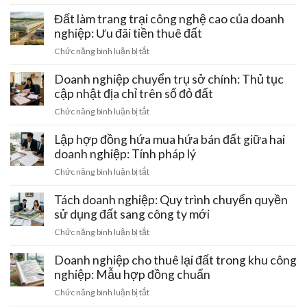
Xử
mua
lý
Đất làm trang trại công nghệ cao của doanh
đất
đất
nghiệp: Ưu đãi tiền thuê đất
đai
doanh
bằng
ở
Chức năng bình luận bị tắt
nghiệp
giấy
Đất
khi
viết
làm
Doanh nghiệp chuyển trụ sở chính: Thủ tục
bị
tay
trang
cập nhật địa chỉ trên sổ đỏ đất
thu
và
trại
hồi
ở
Chức năng bình luận bị tắt
cách
công
giấy
Doanh
gỡ
nghệ
phép
nghiệp
Lập hợp đồng hứa mua hứa bán đất giữa hai
nút
cao
kinh
chuyển
thắt
doanh nghiệp: Tính pháp lý
của
doanh
trụ
pháp
doanh
ở
Chức năng bình luận bị tắt
sở
lý
nghiệp:
Lập
chính:
Ưu
hợp
Tách doanh nghiệp: Quy trình chuyển quyền
Thủ
đãi
đồng
sử dụng đất sang công ty mới
tục
tiền
hứa
cập
ở
Chức năng bình luận bị tắt
thuê
mua
nhật
Tách
đất
hứa
địa
doanh
Doanh nghiệp cho thuê lại đất trong khu công
bán
chỉ
nghiệp:
nghiệp: Mẫu hợp đồng chuẩn
đất
trên
Quy
giữa
ở
Chức năng bình luận bị tắt
sổ
trình
hai
Doanh
đỏ