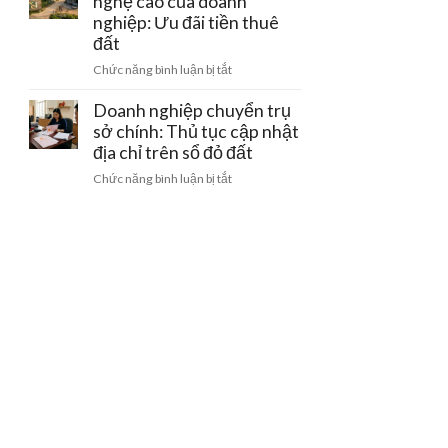
nghệ cao của doanh
bằng
gom
doanh
nghiệp: Ưu đãi tiền thuê
giấy
đất
nghiệp
viết
đất
khi
tay
ở
Chức năng bình luận bị tắt
bị
và
Đất
thu
cách
làm
Doanh nghiệp chuyển trụ
hồi
gỡ
trang
sở chính: Thủ tục cập nhật
giấy
nút
trại
phép
địa chỉ trên sổ đỏ đất
thắt
công
kinh
pháp
ở
Chức năng bình luận bị tắt
nghệ
doanh
lý
Doanh
cao
nghiệp
của
chuyển
doanh
trụ
nghiệp:
sở
Ưu
chính:
đãi
Thủ
tiền
tục
thuê
cập
đất
nhật
địa
chỉ
trên
sổ