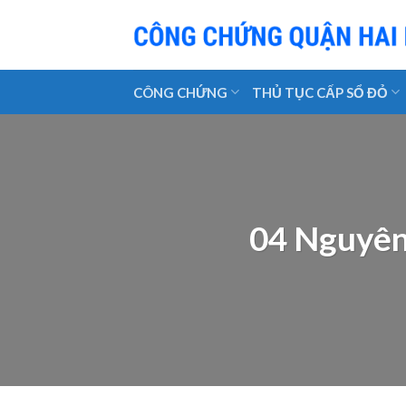
Skip
to
content
CÔNG CHỨNG
THỦ TỤC CẤP SỔ ĐỎ
04 Nguyên