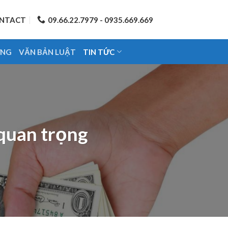
NTACT
09.66.22.7979 - 0935.669.669
ỨNG
VĂN BẢN LUẬT
TIN TỨC
quan trọng