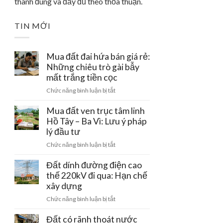
thành đúng và đầy đủ theo thỏa thuận.
TIN MỚI
Mua đất đai hứa bán giá rẻ:
Những chiêu trò gài bẫy
mất trắng tiền cọc
ở
Chức năng bình luận bị tắt
Mua
đất
Mua đất ven trục tâm linh
đai
Hồ Tây – Ba Vì: Lưu ý pháp
hứa
lý đầu tư
bán
ở
Chức năng bình luận bị tắt
giá
Mua
rẻ:
đất
Đất dính đường điện cao
Những
ven
thế 220kV đi qua: Hạn chế
chiêu
trục
xây dựng
trò
tâm
gài
ở
Chức năng bình luận bị tắt
linh
bẫy
Đất
Hồ
mất
dính
Đất có rãnh thoát nước
Tây
trắng