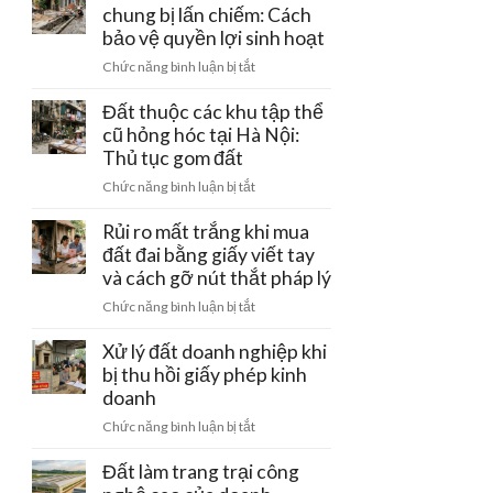
đường
chung bị lấn chiếm: Cách
–
tiền
điện
bảo vệ quyền lợi sinh hoạt
Ba
cọc
cao
Vì:
ở
Chức năng bình luận bị tắt
thế
Lưu
Đất
220kV
ý
có
Đất thuộc các khu tập thể
đi
pháp
rãnh
cũ hỏng hóc tại Hà Nội:
qua:
lý
thoát
Thủ tục gom đất
Hạn
đầu
nước
chế
tư
ở
Chức năng bình luận bị tắt
chung
xây
Đất
bị
dựng
thuộc
Rủi ro mất trắng khi mua
lấn
các
đất đai bằng giấy viết tay
chiếm:
khu
và cách gỡ nút thắt pháp lý
Cách
tập
bảo
ở
Chức năng bình luận bị tắt
thể
vệ
Rủi
cũ
quyền
ro
Xử lý đất doanh nghiệp khi
hỏng
lợi
mất
bị thu hồi giấy phép kinh
hóc
sinh
trắng
doanh
tại
hoạt
khi
Hà
ở
Chức năng bình luận bị tắt
mua
Nội:
Xử
đất
Thủ
lý
Đất làm trang trại công
đai
tục
đất