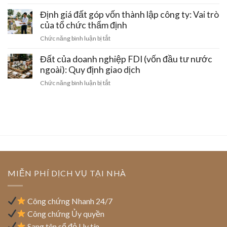
hai
Doanh
đỏ
chuyển
doanh
nghiệp
Định giá đất góp vốn thành lập công ty: Vai trò
đất
quyền
nghiệp:
cho
của tổ chức thẩm định
sử
Tính
thuê
dụng
ở
Chức năng bình luận bị tắt
pháp
lại
đất
Định
lý
đất
sang
giá
Đất của doanh nghiệp FDI (vốn đầu tư nước
trong
công
đất
ngoài): Quy định giao dịch
khu
ty
góp
công
ở
Chức năng bình luận bị tắt
mới
vốn
nghiệp:
Đất
thành
Mẫu
của
lập
hợp
doanh
công
đồng
nghiệp
ty:
chuẩn
FDI
Vai
(vốn
trò
đầu
của
tư
tổ
nước
MIỄN PHÍ DỊCH VỤ TẠI NHÀ
chức
ngoài):
thẩm
Quy
định
định
Công chứng Nhanh 24/7
giao
Công chứng Ủy quyền
dịch
Sang tên sổ đỏ Uy tín