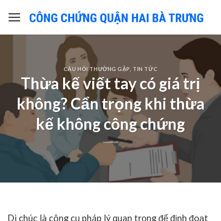
Skip
to
content
CÂU HỎI THƯỜNG GẶP
,
TIN TỨC
Thừa kế viết tay có giá trị
không? Cẩn trọng khi thừa
kế không công chứng
Di chúc là công cụ pháp lý quan trọng để định đoạt