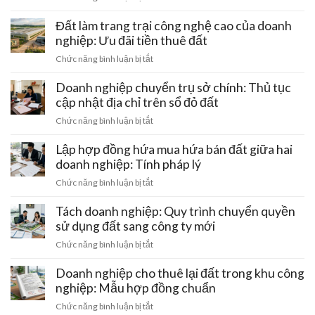
khi
Xử
mua
lý
Đất làm trang trại công nghệ cao của doanh
đất
đất
nghiệp: Ưu đãi tiền thuê đất
đai
doanh
bằng
ở
Chức năng bình luận bị tắt
nghiệp
giấy
Đất
khi
viết
làm
Doanh nghiệp chuyển trụ sở chính: Thủ tục
bị
tay
trang
cập nhật địa chỉ trên sổ đỏ đất
thu
và
trại
hồi
ở
Chức năng bình luận bị tắt
cách
công
giấy
Doanh
gỡ
nghệ
phép
nghiệp
Lập hợp đồng hứa mua hứa bán đất giữa hai
nút
cao
kinh
chuyển
thắt
doanh nghiệp: Tính pháp lý
của
doanh
trụ
pháp
doanh
ở
Chức năng bình luận bị tắt
sở
lý
nghiệp:
Lập
chính:
Ưu
hợp
Tách doanh nghiệp: Quy trình chuyển quyền
Thủ
đãi
đồng
sử dụng đất sang công ty mới
tục
tiền
hứa
cập
ở
Chức năng bình luận bị tắt
thuê
mua
nhật
Tách
đất
hứa
địa
doanh
Doanh nghiệp cho thuê lại đất trong khu công
bán
chỉ
nghiệp:
nghiệp: Mẫu hợp đồng chuẩn
đất
trên
Quy
giữa
ở
Chức năng bình luận bị tắt
sổ
trình