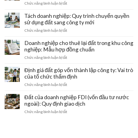
doanh
ở
Chức năng bình luận bị tắt
sở
lý
nghiệp:
Lập
chính:
Ưu
hợp
Tách doanh nghiệp: Quy trình chuyển quyền
Thủ
đãi
đồng
sử dụng đất sang công ty mới
tục
tiền
hứa
cập
ở
Chức năng bình luận bị tắt
thuê
mua
nhật
Tách
đất
hứa
địa
doanh
Doanh nghiệp cho thuê lại đất trong khu công
bán
chỉ
nghiệp:
nghiệp: Mẫu hợp đồng chuẩn
đất
trên
Quy
giữa
ở
Chức năng bình luận bị tắt
sổ
trình
hai
Doanh
đỏ
chuyển
doanh
nghiệp
Định giá đất góp vốn thành lập công ty: Vai trò
đất
quyền
nghiệp:
cho
của tổ chức thẩm định
sử
Tính
thuê
dụng
ở
Chức năng bình luận bị tắt
pháp
lại
đất
Định
lý
đất
sang
giá
Đất của doanh nghiệp FDI (vốn đầu tư nước
trong
công
đất
ngoài): Quy định giao dịch
khu
ty
góp
công
ở
Chức năng bình luận bị tắt
mới
vốn
nghiệp:
Đất
thành
Mẫu
của
lập
hợp
doanh
công
đồng
nghiệp
ty: