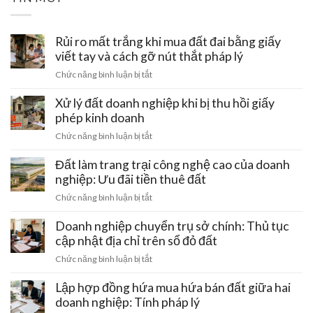
Rủi ro mất trắng khi mua đất đai bằng giấy
viết tay và cách gỡ nút thắt pháp lý
ở
Chức năng bình luận bị tắt
Rủi
ro
Xử lý đất doanh nghiệp khi bị thu hồi giấy
mất
phép kinh doanh
trắng
ở
Chức năng bình luận bị tắt
khi
Xử
mua
lý
Đất làm trang trại công nghệ cao của doanh
đất
đất
nghiệp: Ưu đãi tiền thuê đất
đai
doanh
bằng
ở
Chức năng bình luận bị tắt
nghiệp
giấy
Đất
khi
viết
làm
Doanh nghiệp chuyển trụ sở chính: Thủ tục
bị
tay
trang
cập nhật địa chỉ trên sổ đỏ đất
thu
và
trại
hồi
ở
Chức năng bình luận bị tắt
cách
công
giấy
Doanh
gỡ
nghệ
phép
nghiệp
Lập hợp đồng hứa mua hứa bán đất giữa hai
nút
cao
kinh
chuyển
thắt
doanh nghiệp: Tính pháp lý
của
doanh
trụ
pháp