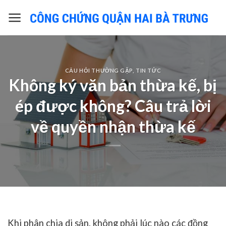
Skip
to
content
CÂU HỎI THƯỜNG GẶP
,
TIN TỨC
Không ký văn bản thừa kế, bị
ép được không? Câu trả lời
về quyền nhận thừa kế
Khi phân chia di sản, không phải lúc nào các đồng