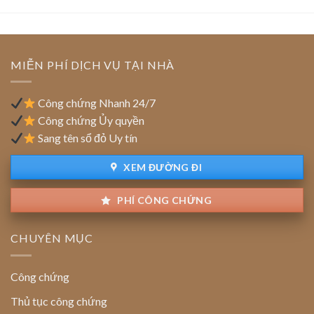
chuẩn
FDI
Vai
(vốn
trò
đầu
của
tư
tổ
nước
MIỄN PHÍ DỊCH VỤ TẠI NHÀ
chức
ngoài):
thẩm
Quy
định
định
Công chứng Nhanh 24/7
giao
Công chứng Ủy quyền
dịch
Sang tên sổ đỏ Uy tín
XEM ĐƯỜNG ĐI
PHÍ CÔNG CHỨNG
CHUYÊN MỤC
Công chứng
Thủ tục công chứng