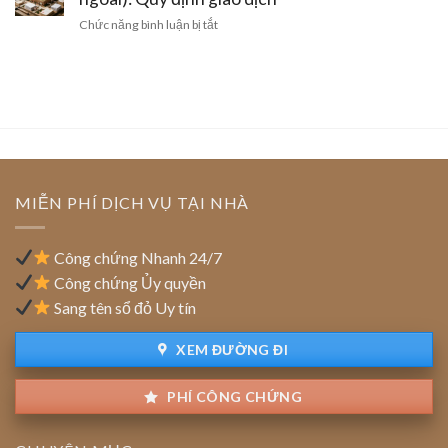
ty
góp
công
ở
Chức năng bình luận bị tắt
mới
vốn
nghiệp:
Đất
thành
Mẫu
của
lập
hợp
doanh
công
đồng
nghiệp
ty:
chuẩn
FDI
Vai
(vốn
trò
đầu
của
tư
tổ
nước
MIỄN PHÍ DỊCH VỤ TẠI NHÀ
chức
ngoài):
thẩm
Quy
định
định
Công chứng Nhanh 24/7
giao
Công chứng Ủy quyền
dịch
Sang tên sổ đỏ Uy tín
XEM ĐƯỜNG ĐI
PHÍ CÔNG CHỨNG