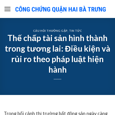
Skip
to
content
CÂU HỎI THƯỜNG GẶP
,
TIN TỨC
Thế chấp tài sản hình thành
trong tương lai: Điều kiện và
rủi ro theo pháp luật hiện
hành
Trong bối cảnh thị trường bất động sản ngày càng