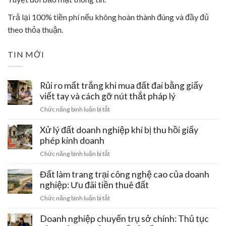
Trả lại 100% tiền phí nếu không hoàn thành đúng và đầy đủ
theo thỏa thuận.
TIN MỚI
Rủi ro mất trắng khi mua đất đai bằng giấy
viết tay và cách gỡ nút thắt pháp lý
ở
Chức năng bình luận bị tắt
Rủi
ro
Xử lý đất doanh nghiệp khi bị thu hồi giấy
mất
phép kinh doanh
trắng
ở
Chức năng bình luận bị tắt
khi
Xử
mua
lý
Đất làm trang trại công nghệ cao của doanh
đất
đất
nghiệp: Ưu đãi tiền thuê đất
đai
doanh
bằng
ở
Chức năng bình luận bị tắt
nghiệp
giấy
Đất
khi
viết
làm
Doanh nghiệp chuyển trụ sở chính: Thủ tục
bị
tay