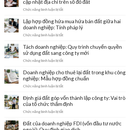
trang
cập nhật địa chỉ trên sổ đỏ đất
thu
và
trại
hồi
ở
Chức năng bình luận bị tắt
cách
công
giấy
Doanh
gỡ
nghệ
phép
nghiệp
Lập hợp đồng hứa mua hứa bán đất giữa hai
nút
cao
kinh
chuyển
thắt
doanh nghiệp: Tính pháp lý
của
doanh
trụ
pháp
doanh
ở
Chức năng bình luận bị tắt
sở
lý
nghiệp:
Lập
chính:
Ưu
hợp
Tách doanh nghiệp: Quy trình chuyển quyền
Thủ
đãi
đồng
sử dụng đất sang công ty mới
tục
tiền
hứa
cập
ở
Chức năng bình luận bị tắt
thuê
mua
nhật
Tách
đất
hứa
địa
doanh
Doanh nghiệp cho thuê lại đất trong khu công
bán
chỉ
nghiệp:
nghiệp: Mẫu hợp đồng chuẩn
đất
trên
Quy
giữa
ở
Chức năng bình luận bị tắt
sổ
trình
hai
Doanh
đỏ
chuyển
doanh
nghiệp
Định giá đất góp vốn thành lập công ty: Vai trò
đất
quyền
nghiệp:
cho
của tổ chức thẩm định
sử
Tính
thuê
dụng
ở
Chức năng bình luận bị tắt
pháp
lại
đất
Định
lý
đất
sang
giá
Đất của doanh nghiệp FDI (vốn đầu tư nước
trong
công
đất
ngoài): Quy định giao dịch
khu