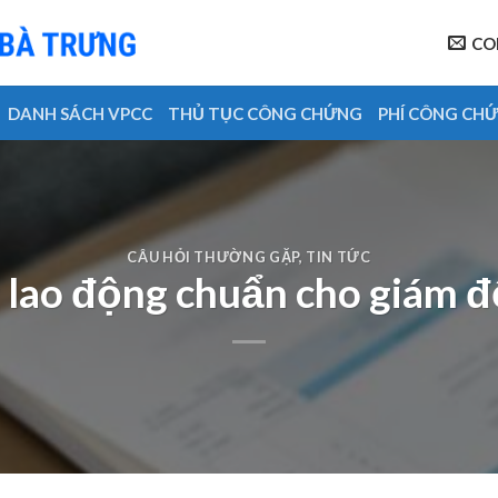
CO
DANH SÁCH VPCC
THỦ TỤC CÔNG CHỨNG
PHÍ CÔNG CH
CÂU HỎI THƯỜNG GẶP
,
TIN TỨC
lao động chuẩn cho giám đố