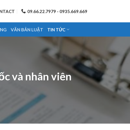
NTACT
09.66.22.7979 - 0935.669.669
ỨNG
VĂN BẢN LUẬT
TIN TỨC
c và nhân viên