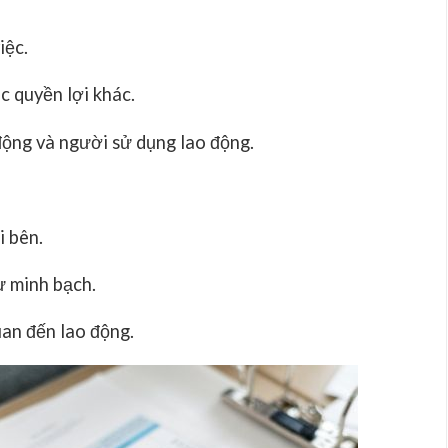
iệc.
c quyền lợi khác.
động và người sử dụng lao động.
i bên.
ự minh bạch.
uan đến lao động.