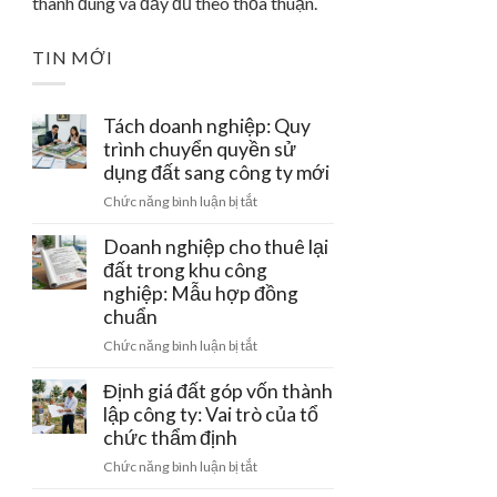
thành đúng và đầy đủ theo thỏa thuận.
TIN MỚI
Tách doanh nghiệp: Quy
trình chuyển quyền sử
dụng đất sang công ty mới
ở
Chức năng bình luận bị tắt
Tách
doanh
Doanh nghiệp cho thuê lại
nghiệp:
đất trong khu công
Quy
nghiệp: Mẫu hợp đồng
trình
chuẩn
chuyển
ở
Chức năng bình luận bị tắt
quyền
Doanh
sử
nghiệp
Định giá đất góp vốn thành
dụng
cho
lập công ty: Vai trò của tổ
đất
thuê
sang
chức thẩm định
lại
công
ở
Chức năng bình luận bị tắt
đất
ty
Định
trong
mới