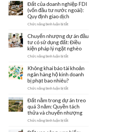
giá
Đất của doanh nghiệp FDI
khu
đất
(vốn đầu tư nước ngoài):
công
góp
Quy định giao dịch
nghiệp:
vốn
Mẫu
ở
Chức năng bình luận bị tắt
thành
hợp
Đất
lập
đồng
của
Chuyển nhượng dự án đầu
công
chuẩn
doanh
tư có sử dụng đất: Điều
ty:
nghiệp
kiện pháp lý ngặt nghèo
Vai
FDI
trò
ở
Chức năng bình luận bị tắt
(vốn
của
Chuyển
đầu
tổ
nhượng
Không khai báo tài khoản
tư
chức
dự
ngân hàng hộ kinh doanh
nước
thẩm
án
bị phạt bao nhiêu?
ngoài):
định
đầu
Quy
ở
Chức năng bình luận bị tắt
tư
định
Không
có
giao
khai
Đất nằm trong dự án treo
sử
dịch
báo
quá 3 năm: Quyền tách
dụng
tài
thửa và chuyển nhượng
đất:
khoản
Điều
ở
Chức năng bình luận bị tắt
ngân
kiện
Đất
hàng
pháp
nằm