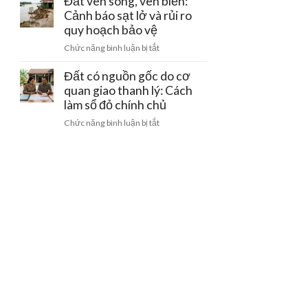
Đất ven sông, ven biển:
hộ
lý
trong
Cảnh báo sạt lở và rủi ro
kinh
ngặt
dự
quy hoạch bảo vệ
doanh
nghèo
án
bị
ở
Chức năng bình luận bị tắt
treo
phạt
Đất
quá
bao
ven
Đất có nguồn gốc do cơ
3
nhiêu?
sông,
quan giao thanh lý: Cách
năm:
ven
làm sổ đỏ chính chủ
Quyền
biển:
tách
ở
Chức năng bình luận bị tắt
Cảnh
thửa
Đất
báo
và
có
sạt
chuyển
nguồn
lở
nhượng
gốc
và
do
rủi
cơ
ro
quan
quy
giao
hoạch
thanh
bảo
lý:
vệ
Cách
làm
sổ
đỏ