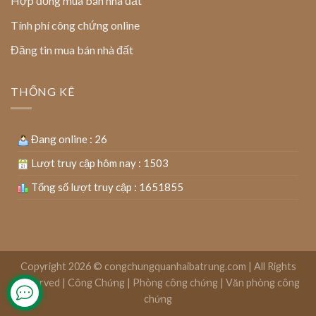
Hợp đồng mua bán nhà đất
Tính phí công chứng online
Đăng tin mua bán nhà đất
THỐNG KÊ
Đang online : 26
Lượt truy cập hôm nay : 1503
Tổng số lượt truy cập : 1651855
Copyright 2026 ©
congchungquanhaibatrung.com | All Rights
Reserved
|
Công Chứng
|
Phòng công chứng
|
Văn phòng công
chứng