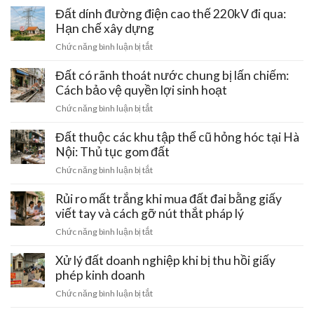
giá
đất
Đất dính đường điện cao thế 220kV đi qua:
rẻ:
ven
Hạn chế xây dựng
Những
trục
chiêu
ở
Chức năng bình luận bị tắt
tâm
trò
Đất
linh
gài
dính
Đất có rãnh thoát nước chung bị lấn chiếm:
Hồ
bẫy
đường
Cách bảo vệ quyền lợi sinh hoạt
Tây
mất
điện
–
ở
Chức năng bình luận bị tắt
trắng
cao
Ba
Đất
tiền
thế
Vì:
có
Đất thuộc các khu tập thể cũ hỏng hóc tại Hà
cọc
220kV
Lưu
rãnh
Nội: Thủ tục gom đất
đi
ý
thoát
qua:
ở
Chức năng bình luận bị tắt
pháp
nước
Hạn
Đất
lý
chung
chế
thuộc
Rủi ro mất trắng khi mua đất đai bằng giấy
đầu
bị
xây
các
tư
viết tay và cách gỡ nút thắt pháp lý
lấn
dựng
khu
chiếm:
ở
Chức năng bình luận bị tắt
tập
Cách
Rủi
thể
bảo
ro
Xử lý đất doanh nghiệp khi bị thu hồi giấy
cũ
vệ
mất
phép kinh doanh
hỏng
quyền
trắng
hóc
ở
Chức năng bình luận bị tắt
lợi
khi
tại
Xử
sinh
mua