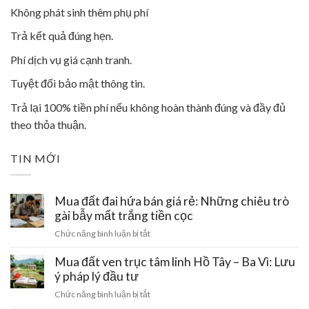
Không phát sinh thêm phụ phí
Trả kết quả đúng hẹn.
Phí dịch vụ giá cạnh tranh.
Tuyệt đối bảo mật thông tin.
Trả lại 100% tiền phí nếu không hoàn thành đúng và đầy đủ
theo thỏa thuận.
TIN MỚI
Mua đất đai hứa bán giá rẻ: Những chiêu trò
gài bẫy mất trắng tiền cọc
ở
Chức năng bình luận bị tắt
Mua
đất
Mua đất ven trục tâm linh Hồ Tây – Ba Vì: Lưu
đai
ý pháp lý đầu tư
hứa
ở
Chức năng bình luận bị tắt
bán
Mua