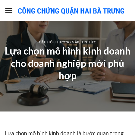
Skip
to
content
CÂU HỎI THƯỜNG GẶP
,
TIN TỨC
Lựa chọn mô hình kinh doanh
cho doanh nghiệp mới phù
hợp
Lựa chọn mô hình kinh doanh
là bước quan trọng