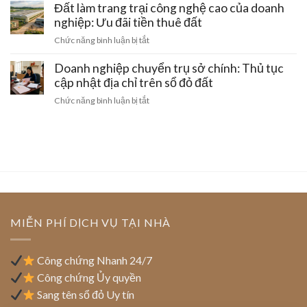
Hà
lý
Đất làm trang trại công nghệ cao của doanh
hoạt
đất
Nội:
đất
nghiệp: Ưu đãi tiền thuê đất
đai
Thủ
doanh
bằng
ở
Chức năng bình luận bị tắt
tục
nghiệp
giấy
Đất
gom
khi
viết
làm
Doanh nghiệp chuyển trụ sở chính: Thủ tục
đất
bị
tay
trang
cập nhật địa chỉ trên sổ đỏ đất
thu
và
trại
hồi
ở
Chức năng bình luận bị tắt
cách
công
giấy
Doanh
gỡ
nghệ
phép
nghiệp
nút
cao
kinh
chuyển
thắt
của
doanh
trụ
pháp
doanh
sở
lý
nghiệp:
chính:
Ưu
Thủ
đãi
tục
tiền
cập
MIỄN PHÍ DỊCH VỤ TẠI NHÀ
thuê
nhật
đất
địa
chỉ
Công chứng Nhanh 24/7
trên
Công chứng Ủy quyền
sổ
Sang tên sổ đỏ Uy tín
đỏ