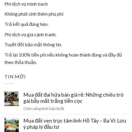
Phí dịch vụ minh bach
Không phát sinh thêm phụ phí
Trả kết quả đúng hẹn.
Phí dịch vụ giá cạnh tranh.
Tuyệt đối bảo mật thông tin.
Trả lại 100% tiền phí nếu không hoàn thành đúng và đầy đủ
theo thỏa thuận.
TIN MỚI
Mua đất đai hứa bán giá rẻ: Những chiêu trò
gài bẫy mất trắng tiền cọc
ở
Chức năng bình luận bị tắt
Mua
đất
Mua đất ven trục tâm linh Hồ Tây – Ba Vì: Lưu
đai
ý pháp lý đầu tư
hứa