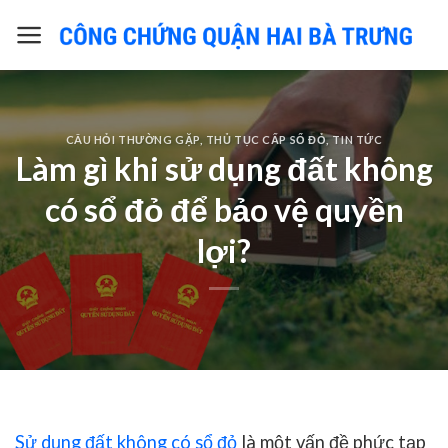
Skip
to
content
CÂU HỎI THƯỜNG GẶP
,
THỦ TỤC CẤP SỔ ĐỎ
,
TIN TỨC
Làm gì khi sử dụng đất không
có sổ đỏ để bảo vệ quyền
lợi?
Sử dụng đất không có sổ đỏ
là một vấn đề phức tạp