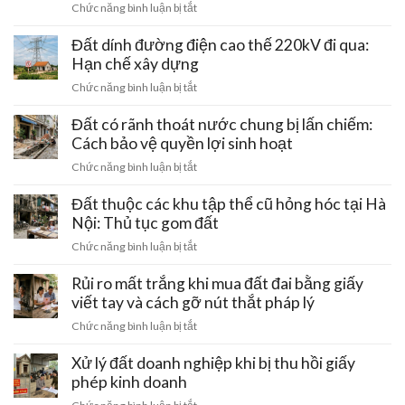
ở
Chức năng bình luận bị tắt
bán
Mua
giá
đất
Đất dính đường điện cao thế 220kV đi qua:
rẻ:
ven
Hạn chế xây dựng
Những
trục
chiêu
ở
Chức năng bình luận bị tắt
tâm
trò
Đất
linh
gài
dính
Đất có rãnh thoát nước chung bị lấn chiếm:
Hồ
bẫy
đường
Cách bảo vệ quyền lợi sinh hoạt
Tây
mất
điện
–
ở
Chức năng bình luận bị tắt
trắng
cao
Ba
Đất
tiền
thế
Vì:
có
Đất thuộc các khu tập thể cũ hỏng hóc tại Hà
cọc
220kV
Lưu
rãnh
Nội: Thủ tục gom đất
đi
ý
thoát
qua:
ở
Chức năng bình luận bị tắt
pháp
nước
Hạn
Đất
lý
chung
chế
thuộc
Rủi ro mất trắng khi mua đất đai bằng giấy
đầu
bị
xây
các
tư
viết tay và cách gỡ nút thắt pháp lý
lấn
dựng
khu
chiếm:
ở
Chức năng bình luận bị tắt
tập
Cách
Rủi
thể
bảo
ro
Xử lý đất doanh nghiệp khi bị thu hồi giấy
cũ
vệ
mất
phép kinh doanh
hỏng
quyền
trắng
hóc
ở