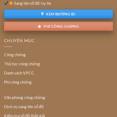
Sang tên sổ đỏ Uy tín
đỏ
đất
XEM ĐƯỜNG ĐI
PHÍ CÔNG CHỨNG
CHUYÊN MỤC
Công chứng
Thủ tục công chứng
Danh sách VPCC
Phí công chứng
Văn phòng công chứng
Dịch vụ sang tên sổ đỏ
Kiểm tra sổ đỏ thật giả