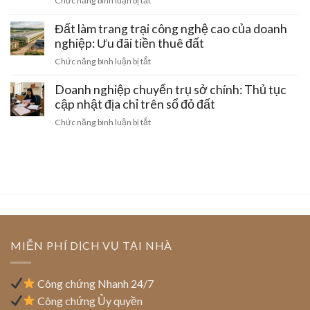
Chức năng bình luận bị tắt
lợi
khi
tại
Xử
sinh
mua
Hà
lý
Đất làm trang trại công nghệ cao của doanh
hoạt
đất
Nội:
đất
nghiệp: Ưu đãi tiền thuê đất
đai
Thủ
doanh
bằng
ở
Chức năng bình luận bị tắt
tục
nghiệp
giấy
Đất
gom
khi
viết
làm
Doanh nghiệp chuyển trụ sở chính: Thủ tục
đất
bị
tay
trang
cập nhật địa chỉ trên sổ đỏ đất
thu
và
trại
hồi
ở
Chức năng bình luận bị tắt
cách
công
giấy
Doanh
gỡ
nghệ
phép
nghiệp
nút
cao
kinh
chuyển
thắt
của
doanh
trụ
pháp
doanh
sở
lý
nghiệp:
chính:
Ưu
Thủ
đãi
tục
tiền
cập
MIỄN PHÍ DỊCH VỤ TẠI NHÀ
thuê
nhật
đất
địa
chỉ
Công chứng Nhanh 24/7
trên
Công chứng Ủy quyền
sổ