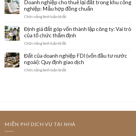
doanh
Doanh nghiệp cho thuê lại đất trong khu công
bán
chỉ
nghiệp:
nghiệp: Mẫu hợp đồng chuẩn
đất
trên
Quy
giữa
ở
Chức năng bình luận bị tắt
sổ
trình
hai
Doanh
đỏ
chuyển
doanh
nghiệp
Định giá đất góp vốn thành lập công ty: Vai trò
đất
quyền
nghiệp:
cho
của tổ chức thẩm định
sử
Tính
thuê
dụng
ở
Chức năng bình luận bị tắt
pháp
lại
đất
Định
lý
đất
sang
giá
Đất của doanh nghiệp FDI (vốn đầu tư nước
trong
công
đất
ngoài): Quy định giao dịch
khu
ty
góp
công
ở
Chức năng bình luận bị tắt
mới
vốn
nghiệp:
Đất
thành
Mẫu
của
lập
hợp
doanh
công
đồng
nghiệp
ty:
chuẩn
FDI
Vai
(vốn
trò
đầu
của
tư
tổ
nước
MIỄN PHÍ DỊCH VỤ TẠI NHÀ
chức
ngoài):
thẩm
Quy
định