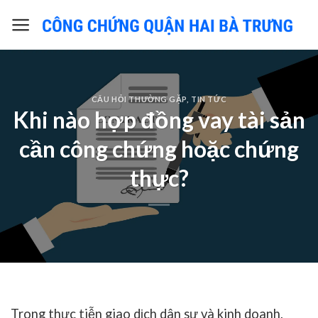
Skip
to
content
CÂU HỎI THƯỜNG GẶP
,
TIN TỨC
Khi nào hợp đồng vay tài sản
cần công chứng hoặc chứng
thực?
Trong thực tiễn giao dịch dân sự và kinh doanh,