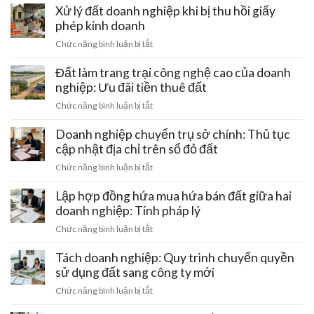
ro
Xử lý đất doanh nghiệp khi bị thu hồi giấy
mất
phép kinh doanh
trắng
ở
Chức năng bình luận bị tắt
khi
Xử
mua
lý
Đất làm trang trại công nghệ cao của doanh
đất
đất
nghiệp: Ưu đãi tiền thuê đất
đai
doanh
bằng
ở
Chức năng bình luận bị tắt
nghiệp
giấy
Đất
khi
viết
làm
Doanh nghiệp chuyển trụ sở chính: Thủ tục
bị
tay
trang
cập nhật địa chỉ trên sổ đỏ đất
thu
và
trại
hồi
ở
Chức năng bình luận bị tắt
cách
công
giấy
Doanh
gỡ
nghệ
phép
nghiệp
Lập hợp đồng hứa mua hứa bán đất giữa hai
nút
cao
kinh
chuyển
thắt
doanh nghiệp: Tính pháp lý
của
doanh
trụ
pháp
doanh
ở
Chức năng bình luận bị tắt
sở
lý
nghiệp:
Lập
chính:
Ưu
hợp
Tách doanh nghiệp: Quy trình chuyển quyền
Thủ
đãi
đồng
sử dụng đất sang công ty mới
tục
tiền
hứa
cập
ở
Chức năng bình luận bị tắt
thuê
mua
nhật
Tách
đất
hứa
địa