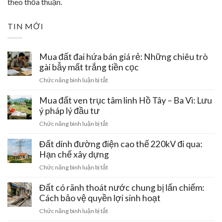
theo thỏa thuận.
TIN MỚI
Mua đất đai hứa bán giá rẻ: Những chiêu trò
gài bẫy mất trắng tiền cọc
ở
Chức năng bình luận bị tắt
Mua
đất
Mua đất ven trục tâm linh Hồ Tây – Ba Vì: Lưu
đai
ý pháp lý đầu tư
hứa
ở
Chức năng bình luận bị tắt
bán
Mua
giá
đất
Đất dính đường điện cao thế 220kV đi qua:
rẻ:
ven
Hạn chế xây dựng
Những
trục
chiêu
ở
Chức năng bình luận bị tắt
tâm
trò
Đất
linh
gài
dính
Đất có rãnh thoát nước chung bị lấn chiếm:
Hồ
bẫy
đường
Cách bảo vệ quyền lợi sinh hoạt
Tây
mất
điện
–
ở
Chức năng bình luận bị tắt
trắng
cao
Ba
Đất
tiền