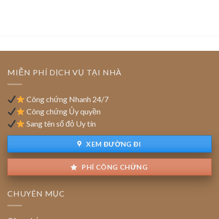
phép
nghiệp
nút
cao
kinh
chuyển
thắt
của
doanh
trụ
pháp
doanh
sở
lý
nghiệp:
chính:
Ưu
Thủ
đãi
tục
tiền
cập
MIỄN PHÍ DỊCH VỤ TẠI NHÀ
thuê
nhật
đất
địa
chỉ
Công chứng Nhanh 24/7
trên
Công chứng Ủy quyền
sổ
Sang tên sổ đỏ Uy tín
đỏ
đất
XEM ĐƯỜNG ĐI
PHÍ CÔNG CHỨNG
CHUYÊN MỤC