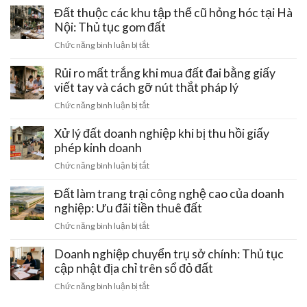
thế
Vì:
có
Đất thuộc các khu tập thể cũ hỏng hóc tại Hà
cọc
220kV
Lưu
rãnh
Nội: Thủ tục gom đất
đi
ý
thoát
qua:
ở
Chức năng bình luận bị tắt
pháp
nước
Hạn
Đất
lý
chung
chế
thuộc
Rủi ro mất trắng khi mua đất đai bằng giấy
đầu
bị
xây
các
tư
viết tay và cách gỡ nút thắt pháp lý
lấn
dựng
khu
chiếm:
ở
Chức năng bình luận bị tắt
tập
Cách
Rủi
thể
bảo
ro
Xử lý đất doanh nghiệp khi bị thu hồi giấy
cũ
vệ
mất
phép kinh doanh
hỏng
quyền
trắng
hóc
ở
Chức năng bình luận bị tắt
lợi
khi
tại
Xử
sinh
mua
Hà
lý
Đất làm trang trại công nghệ cao của doanh
hoạt
đất
Nội:
đất
nghiệp: Ưu đãi tiền thuê đất
đai
Thủ
doanh
bằng
ở
Chức năng bình luận bị tắt
tục
nghiệp
giấy
Đất
gom
khi
viết
làm
Doanh nghiệp chuyển trụ sở chính: Thủ tục
đất
bị
tay
trang
cập nhật địa chỉ trên sổ đỏ đất
thu
và
trại
hồi
ở
Chức năng bình luận bị tắt
cách
công
giấy
Doanh
gỡ
nghệ