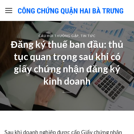
Skip
to
content
CÂU HỎI THƯỜNG GẶP
,
TIN TỨC
Đăng ký thuế ban đầu: thủ
tục quan trọng sau khi có
giấy chứng nhận đăng ký
kinh doanh
Sau khi doanh nghiệp được cấp Giấy chứng nhận