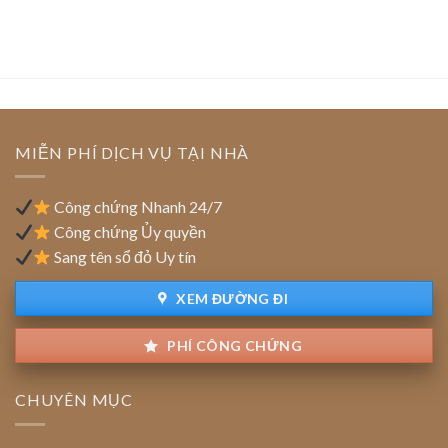
tách
có
báo
thửa
nguồn
sạt
và
gốc
lở
chuyển
do
và
nhượng
cơ
rủi
quan
ro
giao
quy
thanh
MIỄN PHÍ DỊCH VỤ TẠI NHÀ
hoạch
lý:
bảo
Cách
vệ
làm
Công chứng Nhanh 24/7
sổ
Công chứng Ủy quyền
đỏ
Sang tên sổ đỏ Uy tín
chính
chủ
XEM ĐƯỜNG ĐI
PHÍ CÔNG CHỨNG
CHUYÊN MỤC