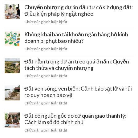
Đất
thành
Mẫu
của
Chuyển nhượng dự án đầu tư có sử dụng đất:
lập
hợp
doanh
Điều kiện pháp lý ngặt nghèo
công
đồng
nghiệp
ty:
ở
Chức năng bình luận bị tắt
chuẩn
FDI
Vai
Chuyển
(vốn
trò
nhượng
Không khai báo tài khoản ngân hàng hộ kinh
đầu
của
dự
doanh bị phạt bao nhiêu?
tư
tổ
án
nước
ở
Chức năng bình luận bị tắt
chức
đầu
ngoài):
Không
thẩm
tư
Quy
khai
Đất nằm trong dự án treo quá 3 năm: Quyền
định
có
định
báo
tách thửa và chuyển nhượng
sử
giao
tài
dụng
ở
Chức năng bình luận bị tắt
dịch
khoản
đất:
Đất
ngân
Điều
nằm
Đất ven sông, ven biển: Cảnh báo sạt lở và rủi
hàng
kiện
trong
ro quy hoạch bảo vệ
hộ
pháp
dự
kinh
ở
Chức năng bình luận bị tắt
lý
án
doanh
Đất
ngặt
treo
bị
ven
Đất có nguồn gốc do cơ quan giao thanh lý:
nghèo
quá
phạt
sông,
Cách làm sổ đỏ chính chủ
3
bao
ven
năm:
ở
Chức năng bình luận bị tắt
nhiêu?
biển:
Quyền
Đất
Cảnh