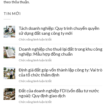
theo thỏa thuận.
TIN MỚI
Tách doanh nghiệp: Quy trình chuyển quyền
sử dụng đất sang công ty mới
ở
Chức năng bình luận bị tắt
Tách
doanh
Doanh nghiệp cho thuê lại đất trong khu công
nghiệp:
nghiệp: Mẫu hợp đồng chuẩn
Quy
ở
Chức năng bình luận bị tắt
trình
Doanh
chuyển
nghiệp
Định giá đất góp vốn thành lập công ty: Vai trò
quyền
cho
của tổ chức thẩm định
sử
thuê
dụng
ở
Chức năng bình luận bị tắt
lại
đất
Định
đất
sang
giá
Đất của doanh nghiệp FDI (vốn đầu tư nước
trong
công
đất
ngoài): Quy định giao dịch
khu
ty
góp
công
ở
Chức năng bình luận bị tắt
mới
vốn
nghiệp: