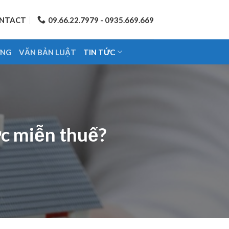
NTACT
09.66.22.7979 - 0935.669.669
ỨNG
VĂN BẢN LUẬT
TIN TỨC
c miễn thuế?