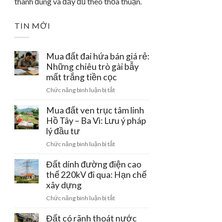
thành đúng và đầy đủ theo thỏa thuận.
TIN MỚI
Mua đất đai hứa bán giá rẻ:
Những chiêu trò gài bẫy
mất trắng tiền cọc
ở
Chức năng bình luận bị tắt
Mua
đất
Mua đất ven trục tâm linh
đai
Hồ Tây – Ba Vì: Lưu ý pháp
hứa
lý đầu tư
bán
ở
Chức năng bình luận bị tắt
giá
Mua
rẻ:
đất
Đất dính đường điện cao
Những
ven
thế 220kV đi qua: Hạn chế
chiêu
trục
xây dựng
trò
tâm
gài
ở
Chức năng bình luận bị tắt
linh
bẫy
Đất
Hồ
mất
dính
Đất có rãnh thoát nước
Tây
trắng