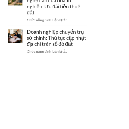
nghệ cao của doanh
bằng
gom
doanh
nghiệp: Ưu đãi tiền thuê
giấy
đất
nghiệp
viết
đất
khi
tay
ở
Chức năng bình luận bị tắt
bị
và
Đất
thu
cách
làm
Doanh nghiệp chuyển trụ
hồi
gỡ
trang
sở chính: Thủ tục cập nhật
giấy
nút
trại
phép
địa chỉ trên sổ đỏ đất
thắt
công
kinh
pháp
ở
Chức năng bình luận bị tắt
nghệ
doanh
lý
Doanh
cao
nghiệp
của
chuyển
doanh
trụ
nghiệp:
sở
Ưu
chính:
đãi
Thủ
tiền
tục
thuê
cập
đất
nhật
địa
chỉ
trên
sổ