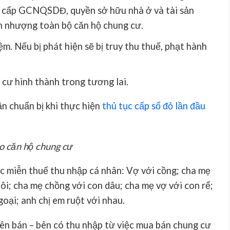
y cấp GCNQSDĐ, quyền sở hữu nhà ở và tài sản
ển nhượng toàn bộ căn hộ chung cư.
ệm. Nếu bị phát hiện sẽ bị truy thu thuế, phạt hành
cư hình thành trong tương lai.
n chuẩn bị khi thực hiện
thủ tục cấp sổ đỏ lần đầu
o căn hộ chung cư
c miễn thuế thu nhập cá nhân: Vợ với cồng; cha mẹ
uôi; cha mẹ chồng với con dâu; cha mẹ vợ với con rể;
oại; anh chị em ruột với nhau.
bên bán – bên có thu nhập từ việc mua bán chung cư