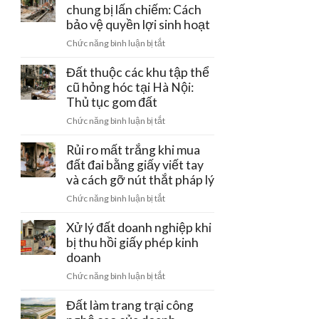
đường
chung bị lấn chiếm: Cách
–
tiền
điện
bảo vệ quyền lợi sinh hoạt
Ba
cọc
cao
Vì:
ở
Chức năng bình luận bị tắt
thế
Lưu
Đất
220kV
ý
có
Đất thuộc các khu tập thể
đi
pháp
rãnh
cũ hỏng hóc tại Hà Nội:
qua:
lý
thoát
Thủ tục gom đất
Hạn
đầu
nước
chế
tư
ở
Chức năng bình luận bị tắt
chung
xây
Đất
bị
dựng
thuộc
Rủi ro mất trắng khi mua
lấn
các
đất đai bằng giấy viết tay
chiếm:
khu
và cách gỡ nút thắt pháp lý
Cách
tập
bảo
ở
Chức năng bình luận bị tắt
thể
vệ
Rủi
cũ
quyền
ro
Xử lý đất doanh nghiệp khi
hỏng
lợi
mất
bị thu hồi giấy phép kinh
hóc
sinh
trắng
doanh
tại
hoạt
khi
Hà
ở
Chức năng bình luận bị tắt
mua
Nội:
Xử
đất
Thủ
lý
Đất làm trang trại công
đai
tục
đất