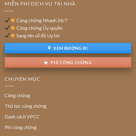
cập
MIỄN PHÍ DỊCH VỤ TẠI NHÀ
thuê
nhật
đất
địa
chỉ
Công chứng Nhanh 24/7
trên
Công chứng Ủy quyền
sổ
Sang tên sổ đỏ Uy tín
đỏ
đất
XEM ĐƯỜNG ĐI
PHÍ CÔNG CHỨNG
CHUYÊN MỤC
Công chứng
Thủ tục công chứng
Danh sách VPCC
Phí công chứng