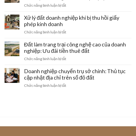
khu
chiếm:
ở
Chức năng bình luận bị tắt
tập
Cách
Rủi
thể
bảo
ro
Xử lý đất doanh nghiệp khi bị thu hồi giấy
cũ
vệ
mất
phép kinh doanh
hỏng
quyền
trắng
hóc
ở
Chức năng bình luận bị tắt
lợi
khi
tại
Xử
sinh
mua
Hà
lý
Đất làm trang trại công nghệ cao của doanh
hoạt
đất
Nội:
đất
nghiệp: Ưu đãi tiền thuê đất
đai
Thủ
doanh
bằng
ở
Chức năng bình luận bị tắt
tục
nghiệp
giấy
Đất
gom
khi
viết
làm
Doanh nghiệp chuyển trụ sở chính: Thủ tục
đất
bị
tay
trang
cập nhật địa chỉ trên sổ đỏ đất
thu
và
trại
hồi
ở
Chức năng bình luận bị tắt
cách
công
giấy
Doanh
gỡ
nghệ
phép
nghiệp
nút
cao
kinh
chuyển
thắt
của
doanh
trụ
pháp
doanh
sở
lý
nghiệp:
chính:
Ưu
Thủ
đãi
tục
tiền