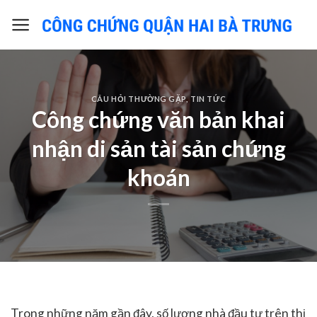
Skip
to
content
CÂU HỎI THƯỜNG GẶP
,
TIN TỨC
Công chứng văn bản khai
nhận di sản tài sản chứng
khoán
Trong những năm gần đây, số lượng nhà đầu tư trên thị