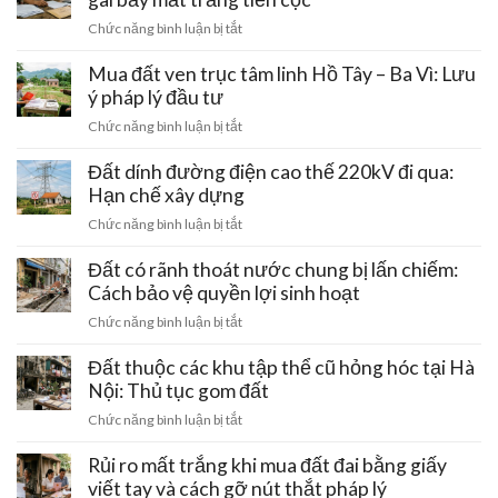
ở
Chức năng bình luận bị tắt
Mua
đất
Mua đất ven trục tâm linh Hồ Tây – Ba Vì: Lưu
đai
ý pháp lý đầu tư
hứa
ở
Chức năng bình luận bị tắt
bán
Mua
giá
đất
Đất dính đường điện cao thế 220kV đi qua:
rẻ:
ven
Hạn chế xây dựng
Những
trục
chiêu
ở
Chức năng bình luận bị tắt
tâm
trò
Đất
linh
gài
dính
Đất có rãnh thoát nước chung bị lấn chiếm:
Hồ
bẫy
đường
Cách bảo vệ quyền lợi sinh hoạt
Tây
mất
điện
–
ở
Chức năng bình luận bị tắt
trắng
cao
Ba
Đất
tiền
thế
Vì:
có
Đất thuộc các khu tập thể cũ hỏng hóc tại Hà
cọc
220kV
Lưu
rãnh
Nội: Thủ tục gom đất
đi
ý
thoát
qua:
ở
Chức năng bình luận bị tắt
pháp
nước
Hạn
Đất
lý
chung
chế
thuộc
Rủi ro mất trắng khi mua đất đai bằng giấy
đầu
bị
xây
các
tư
viết tay và cách gỡ nút thắt pháp lý
lấn
dựng