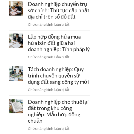
làm
Doanh nghiệp chuyển trụ
hồi
gỡ
trang
sở chính: Thủ tục cập nhật
giấy
nút
trại
phép
địa chỉ trên sổ đỏ đất
thắt
công
kinh
pháp
ở
Chức năng bình luận bị tắt
nghệ
doanh
lý
Doanh
cao
nghiệp
Lập hợp đồng hứa mua
của
chuyển
hứa bán đất giữa hai
doanh
trụ
doanh nghiệp: Tính pháp lý
nghiệp:
sở
Ưu
ở
Chức năng bình luận bị tắt
chính:
đãi
Lập
Thủ
tiền
hợp
Tách doanh nghiệp: Quy
tục
thuê
đồng
trình chuyển quyền sử
cập
đất
hứa
dụng đất sang công ty mới
nhật
mua
địa
ở
Chức năng bình luận bị tắt
hứa
chỉ
Tách
bán
trên
doanh
Doanh nghiệp cho thuê lại
đất
sổ
nghiệp:
đất trong khu công
giữa
đỏ
Quy
nghiệp: Mẫu hợp đồng
hai
đất
trình
doanh
chuẩn
chuyển
nghiệp:
ở
Chức năng bình luận bị tắt
quyền
Tính
Doanh