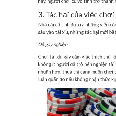
này, người chơi cũ vô tình trở thành 
3. Tác hại của việc chơi 
Nhà cái cố tình đưa ra những viễn cả
sâu vào tài xỉu, những tác hại mới bắt 
Dễ gây nghiện
Chơi tài xỉu gây cảm giác thích thú, k
không ít người đã trở nên nghiện tài 
nhuận hơn, thua thì càng muốn chơi t
luẩn quẩn đó nếu không nhận thức kịp