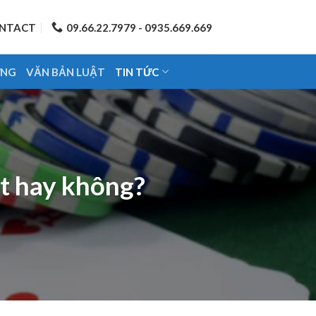
NTACT
09.66.22.7979 - 0935.669.669
ỨNG
VĂN BẢN LUẬT
TIN TỨC
hạt hay không?