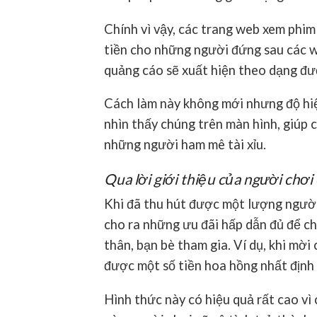
Chính vì vậy, các trang web xem phim 
tiền cho những người đứng sau các w
quảng cáo sẽ xuất hiện theo dạng đư
Cách làm này không mới nhưng độ hiệ
nhìn thấy chúng trên màn hình, giúp 
những người ham mê tài xỉu.
Qua lời giới thiệu của người chơi
Khi đã thu hút được một lượng người 
cho ra những ưu đãi hấp dẫn đủ để ch
thân, bạn bè tham gia. Ví dụ, khi mờ
được một số tiền hoa hồng nhất định 
Hình thức này có hiệu quả rất cao vì