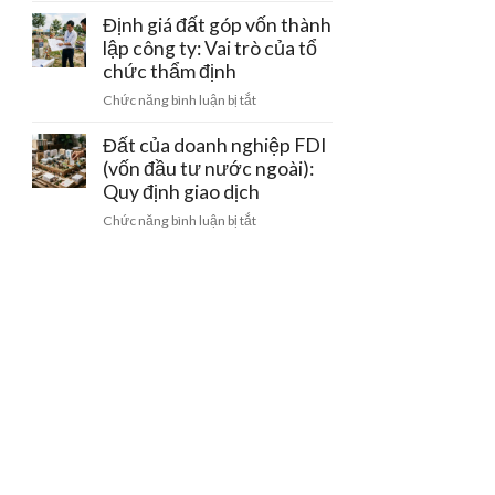
sử
pháp
nghiệp
Định giá đất góp vốn thành
dụng
lý
cho
lập công ty: Vai trò của tổ
đất
thuê
sang
chức thẩm định
lại
công
ở
Chức năng bình luận bị tắt
đất
ty
Định
trong
mới
giá
Đất của doanh nghiệp FDI
khu
đất
(vốn đầu tư nước ngoài):
công
góp
Quy định giao dịch
nghiệp:
vốn
Mẫu
ở
Chức năng bình luận bị tắt
thành
hợp
Đất
lập
đồng
của
công
chuẩn
doanh
ty:
nghiệp
Vai
FDI
trò
(vốn
của
đầu
tổ
tư
chức
nước
thẩm
ngoài):
định
Quy
định
giao