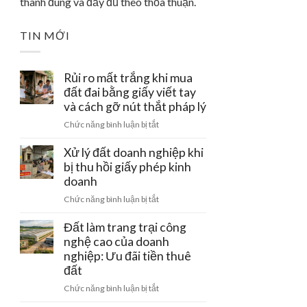
thành đúng và đầy đủ theo thỏa thuận.
TIN MỚI
Rủi ro mất trắng khi mua
đất đai bằng giấy viết tay
và cách gỡ nút thắt pháp lý
ở
Chức năng bình luận bị tắt
Rủi
ro
Xử lý đất doanh nghiệp khi
mất
bị thu hồi giấy phép kinh
trắng
doanh
khi
ở
Chức năng bình luận bị tắt
mua
Xử
đất
lý
Đất làm trang trại công
đai
đất
nghệ cao của doanh
bằng
doanh
nghiệp: Ưu đãi tiền thuê
giấy
nghiệp
viết
đất
khi
tay
ở
Chức năng bình luận bị tắt
bị
và
Đất
thu
cách