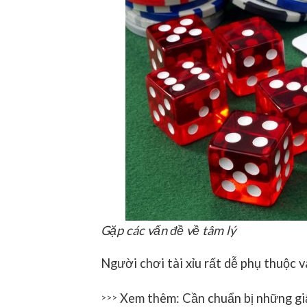
Gặp các vấn đề về tâm lý
Người chơi tài xỉu rất dễ phụ thuộc v
Xem thêm: Cần chuẩn bị những giấ
>>>