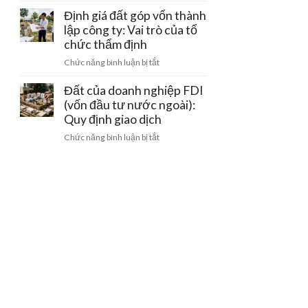
sử
pháp
nghiệp
Định giá đất góp vốn thành
dụng
lý
cho
lập công ty: Vai trò của tổ
đất
thuê
sang
chức thẩm định
lại
công
ở
Chức năng bình luận bị tắt
đất
ty
Định
trong
mới
giá
Đất của doanh nghiệp FDI
khu
đất
(vốn đầu tư nước ngoài):
công
góp
Quy định giao dịch
nghiệp:
vốn
Mẫu
ở
Chức năng bình luận bị tắt
thành
hợp
Đất
lập
đồng
của
công
chuẩn
doanh
ty:
nghiệp
Vai
FDI
trò
(vốn
của
đầu
tổ
tư
chức
nước
thẩm
ngoài):
định
Quy
định
giao