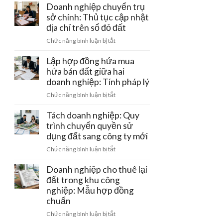
làm
Doanh nghiệp chuyển trụ
hồi
gỡ
trang
sở chính: Thủ tục cập nhật
giấy
nút
trại
phép
địa chỉ trên sổ đỏ đất
thắt
công
kinh
pháp
ở
Chức năng bình luận bị tắt
nghệ
doanh
lý
Doanh
cao
nghiệp
Lập hợp đồng hứa mua
của
chuyển
hứa bán đất giữa hai
doanh
trụ
doanh nghiệp: Tính pháp lý
nghiệp:
sở
Ưu
ở
Chức năng bình luận bị tắt
chính:
đãi
Lập
Thủ
tiền
hợp
Tách doanh nghiệp: Quy
tục
thuê
đồng
trình chuyển quyền sử
cập
đất
hứa
dụng đất sang công ty mới
nhật
mua
địa
ở
Chức năng bình luận bị tắt
hứa
chỉ
Tách
bán
trên
doanh
Doanh nghiệp cho thuê lại
đất
sổ
nghiệp:
đất trong khu công
giữa
đỏ
Quy
nghiệp: Mẫu hợp đồng
hai
đất
trình
doanh
chuẩn
chuyển
nghiệp:
ở
Chức năng bình luận bị tắt
quyền
Tính
Doanh