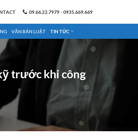
NTACT
09.66.22.7979 - 0935.669.669
ỨNG
VĂN BẢN LUẬT
TIN TỨC
kỹ trước khi công