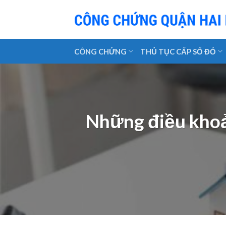
Skip
to
content
CÔNG CHỨNG
THỦ TỤC CẤP SỔ ĐỎ
Những điều khoản