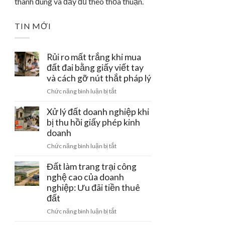
thành đúng và đầy đủ theo thỏa thuận.
TIN MỚI
Rủi ro mất trắng khi mua
đất đai bằng giấy viết tay
và cách gỡ nút thắt pháp lý
ở
Chức năng bình luận bị tắt
Rủi
ro
Xử lý đất doanh nghiệp khi
mất
bị thu hồi giấy phép kinh
trắng
doanh
khi
ở
Chức năng bình luận bị tắt
mua
Xử
đất
lý
Đất làm trang trại công
đai
đất
nghệ cao của doanh
bằng
doanh
nghiệp: Ưu đãi tiền thuê
giấy
nghiệp
viết
đất
khi
tay
ở
Chức năng bình luận bị tắt
bị
và
Đất
thu
cách