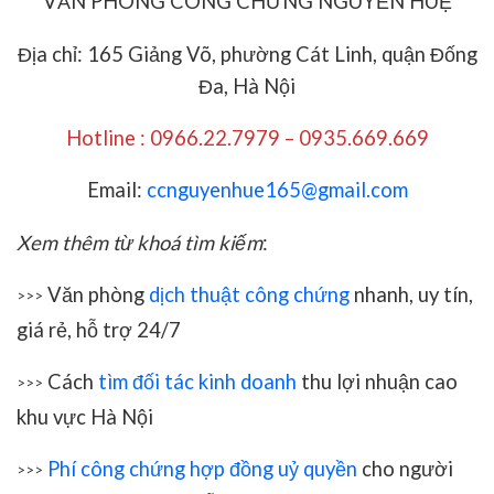
VĂN PHÒNG CÔNG CHỨNG NGUYỄN HUỆ
Địa chỉ: 165 Giảng Võ, phường Cát Linh, quận Đống
Đa, Hà Nội
Hotline : 0966.22.7979 – 0935.669.669
Email:
ccnguyenhue165@gmail.com
Xem thêm từ khoá tìm kiếm
:
Văn phòng
dịch thuật công chứng
nhanh, uy tín,
>>>
giá rẻ, hỗ trợ 24/7
Cách
tìm đối tác kinh doanh
thu lợi nhuận cao
>>>
khu vực Hà Nội
Phí công chứng hợp đồng uỷ quyền
cho người
>>>