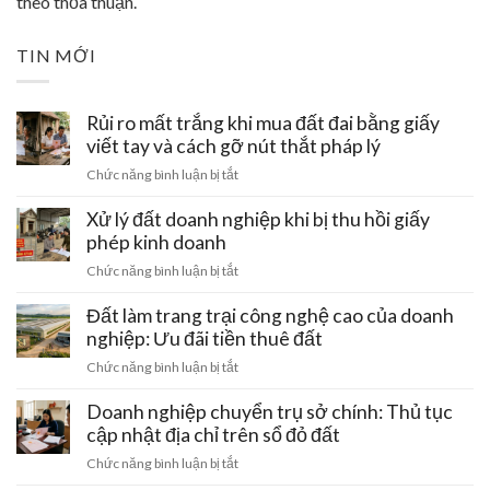
theo thỏa thuận.
TIN MỚI
Rủi ro mất trắng khi mua đất đai bằng giấy
viết tay và cách gỡ nút thắt pháp lý
ở
Chức năng bình luận bị tắt
Rủi
ro
Xử lý đất doanh nghiệp khi bị thu hồi giấy
mất
phép kinh doanh
trắng
ở
Chức năng bình luận bị tắt
khi
Xử
mua
lý
Đất làm trang trại công nghệ cao của doanh
đất
đất
nghiệp: Ưu đãi tiền thuê đất
đai
doanh
bằng
ở
Chức năng bình luận bị tắt
nghiệp
giấy
Đất
khi
viết
làm
Doanh nghiệp chuyển trụ sở chính: Thủ tục
bị
tay
trang
cập nhật địa chỉ trên sổ đỏ đất
thu
và
trại
hồi
ở
Chức năng bình luận bị tắt
cách
công
giấy
Doanh
gỡ