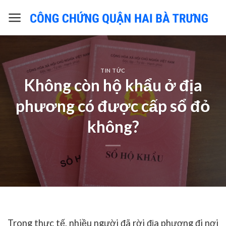
Skip
to
content
TIN TỨC
Không còn hộ khẩu ở địa
phương có được cấp sổ đỏ
không?
Trong thực tế, nhiều người đã rời địa phương đi nơi