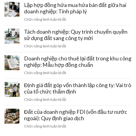
nghệ
phép
nghiệp
Lập hợp đồng hứa mua hứa bán đất giữa hai
nút
cao
kinh
chuyển
thắt
doanh nghiệp: Tính pháp lý
của
doanh
trụ
pháp
doanh
ở
Chức năng bình luận bị tắt
sở
lý
nghiệp:
Lập
chính:
Ưu
hợp
Tách doanh nghiệp: Quy trình chuyển quyền
Thủ
đãi
đồng
sử dụng đất sang công ty mới
tục
tiền
hứa
cập
ở
Chức năng bình luận bị tắt
thuê
mua
nhật
Tách
đất
hứa
địa
doanh
Doanh nghiệp cho thuê lại đất trong khu công
bán
chỉ
nghiệp:
nghiệp: Mẫu hợp đồng chuẩn
đất
trên
Quy
giữa
ở
Chức năng bình luận bị tắt
sổ
trình
hai
Doanh
đỏ
chuyển
doanh
nghiệp
Định giá đất góp vốn thành lập công ty: Vai trò
đất
quyền
nghiệp:
cho
của tổ chức thẩm định
sử
Tính
thuê
dụng
ở
Chức năng bình luận bị tắt
pháp
lại
đất
Định
lý
đất
sang
giá
Đất của doanh nghiệp FDI (vốn đầu tư nước
trong
công
đất
ngoài): Quy định giao dịch
khu
ty
góp
công
ở
Chức năng bình luận bị tắt
mới
vốn
nghiệp:
Đất
thành
Mẫu