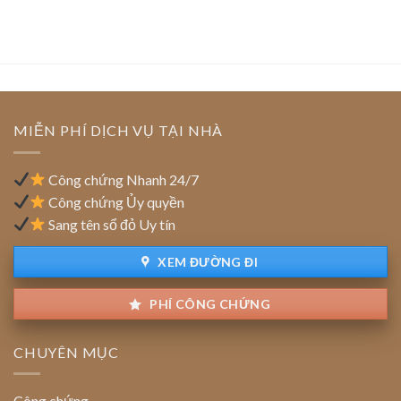
của
lập
hợp
doanh
công
đồng
nghiệp
ty:
chuẩn
FDI
Vai
(vốn
trò
đầu
của
tư
tổ
nước
MIỄN PHÍ DỊCH VỤ TẠI NHÀ
chức
ngoài):
thẩm
Quy
định
định
Công chứng Nhanh 24/7
giao
Công chứng Ủy quyền
dịch
Sang tên sổ đỏ Uy tín
XEM ĐƯỜNG ĐI
PHÍ CÔNG CHỨNG
CHUYÊN MỤC
Công chứng