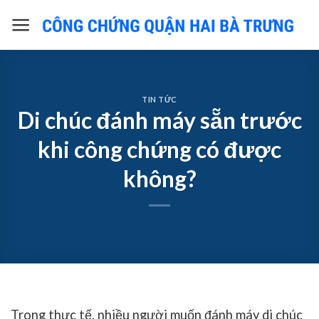
Skip
to
content
TIN TỨC
Di chúc đánh máy sẵn trước
khi công chứng có được
không?
Trong thực tế, nhiều người muốn đánh máy di chúc