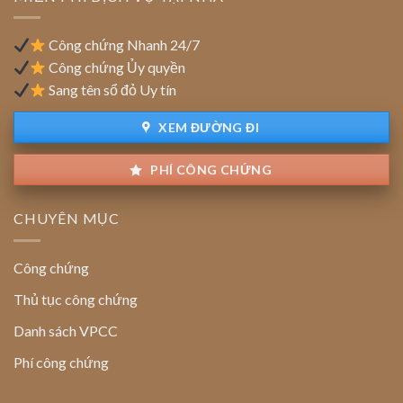
ngoài):
thẩm
Quy
định
định
Công chứng Nhanh 24/7
giao
Công chứng Ủy quyền
dịch
Sang tên sổ đỏ Uy tín
XEM ĐƯỜNG ĐI
PHÍ CÔNG CHỨNG
CHUYÊN MỤC
Công chứng
Thủ tục công chứng
Danh sách VPCC
Phí công chứng