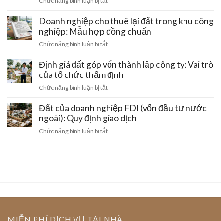
ở
Chức năng bình luận bị tắt
thuê
mua
nhật
Tách
đất
hứa
địa
doanh
Doanh nghiệp cho thuê lại đất trong khu công
bán
chỉ
nghiệp:
nghiệp: Mẫu hợp đồng chuẩn
đất
trên
Quy
giữa
ở
Chức năng bình luận bị tắt
sổ
trình
hai
Doanh
đỏ
chuyển
doanh
nghiệp
Định giá đất góp vốn thành lập công ty: Vai trò
đất
quyền
nghiệp:
cho
của tổ chức thẩm định
sử
Tính
thuê
dụng
ở
Chức năng bình luận bị tắt
pháp
lại
đất
Định
lý
đất
sang
giá
Đất của doanh nghiệp FDI (vốn đầu tư nước
trong
công
đất
ngoài): Quy định giao dịch
khu
ty
góp
công
ở
Chức năng bình luận bị tắt
mới
vốn
nghiệp:
Đất
thành
Mẫu
của
lập
hợp
doanh
công
đồng
nghiệp
ty:
chuẩn
FDI
Vai
(vốn
trò
đầu
của
tư
tổ
nước
MIỄN PHÍ DỊCH VỤ TẠI NHÀ
chức