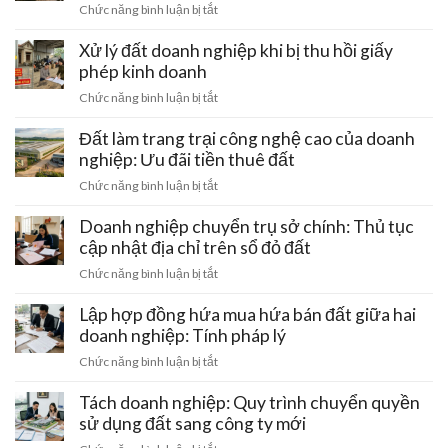
ở
Chức năng bình luận bị tắt
Rủi
ro
Xử lý đất doanh nghiệp khi bị thu hồi giấy
mất
phép kinh doanh
trắng
ở
Chức năng bình luận bị tắt
khi
Xử
mua
lý
Đất làm trang trại công nghệ cao của doanh
đất
đất
nghiệp: Ưu đãi tiền thuê đất
đai
doanh
bằng
ở
Chức năng bình luận bị tắt
nghiệp
giấy
Đất
khi
viết
làm
Doanh nghiệp chuyển trụ sở chính: Thủ tục
bị
tay
trang
cập nhật địa chỉ trên sổ đỏ đất
thu
và
trại
hồi
ở
Chức năng bình luận bị tắt
cách
công
giấy
Doanh
gỡ
nghệ
phép
nghiệp
Lập hợp đồng hứa mua hứa bán đất giữa hai
nút
cao
kinh
chuyển
thắt
doanh nghiệp: Tính pháp lý
của
doanh
trụ
pháp
doanh
ở
Chức năng bình luận bị tắt
sở
lý
nghiệp:
Lập
chính:
Ưu
hợp
Tách doanh nghiệp: Quy trình chuyển quyền
Thủ
đãi
đồng
sử dụng đất sang công ty mới
tục
tiền
hứa
cập