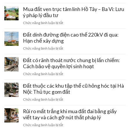
Mua
đất
Mua đất ven trục tâm linh Hồ Tây – Ba Vì: Lưu
đai
ý pháp lý đầu tư
hứa
ở
Chức năng bình luận bị tắt
bán
Mua
giá
đất
Đất dính đường điện cao thế 220kV đi qua:
rẻ:
ven
Hạn chế xây dựng
Những
trục
chiêu
ở
Chức năng bình luận bị tắt
tâm
trò
Đất
linh
gài
dính
Đất có rãnh thoát nước chung bị lấn chiếm:
Hồ
bẫy
đường
Cách bảo vệ quyền lợi sinh hoạt
Tây
mất
điện
–
ở
Chức năng bình luận bị tắt
trắng
cao
Ba
Đất
tiền
thế
Vì:
có
Đất thuộc các khu tập thể cũ hỏng hóc tại Hà
cọc
220kV
Lưu
rãnh
Nội: Thủ tục gom đất
đi
ý
thoát
qua:
ở
Chức năng bình luận bị tắt
pháp
nước
Hạn
Đất
lý
chung
chế
thuộc
Rủi ro mất trắng khi mua đất đai bằng giấy
đầu
bị
xây
các
tư
viết tay và cách gỡ nút thắt pháp lý
lấn
dựng
khu
chiếm:
ở
Chức năng bình luận bị tắt
tập
Cách