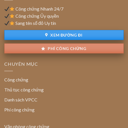
địa
chỉ
Công chứng Nhanh 24/7
trên
Công chứng Ủy quyền
sổ
Sang tên sổ đỏ Uy tín
đỏ
đất
XEM ĐƯỜNG ĐI
PHÍ CÔNG CHỨNG
CHUYÊN MỤC
Công chứng
Thủ tục công chứng
Danh sách VPCC
Phí công chứng
Văn phòng công chứng