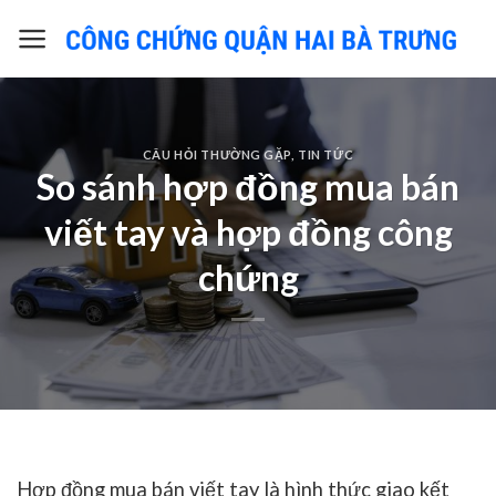
Skip
to
content
CÂU HỎI THƯỜNG GẶP
,
TIN TỨC
So sánh hợp đồng mua bán
viết tay và hợp đồng công
chứng
Hợp đồng mua bán viết tay
là hình thức giao kết