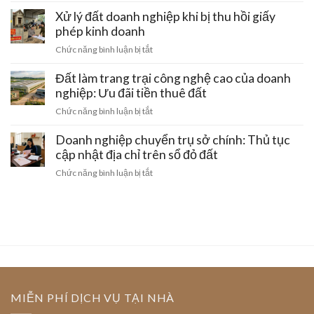
Rủi
thể
bảo
ro
Xử lý đất doanh nghiệp khi bị thu hồi giấy
cũ
vệ
mất
phép kinh doanh
hỏng
quyền
trắng
hóc
ở
Chức năng bình luận bị tắt
lợi
khi
tại
Xử
sinh
mua
Hà
lý
Đất làm trang trại công nghệ cao của doanh
hoạt
đất
Nội:
đất
nghiệp: Ưu đãi tiền thuê đất
đai
Thủ
doanh
bằng
ở
Chức năng bình luận bị tắt
tục
nghiệp
giấy
Đất
gom
khi
viết
làm
Doanh nghiệp chuyển trụ sở chính: Thủ tục
đất
bị
tay
trang
cập nhật địa chỉ trên sổ đỏ đất
thu
và
trại
hồi
ở
Chức năng bình luận bị tắt
cách
công
giấy
Doanh
gỡ
nghệ
phép
nghiệp
nút
cao
kinh
chuyển
thắt
của
doanh
trụ
pháp
doanh
sở
lý
nghiệp:
chính:
Ưu
Thủ
đãi
tục
tiền
cập
MIỄN PHÍ DỊCH VỤ TẠI NHÀ
thuê
nhật
đất