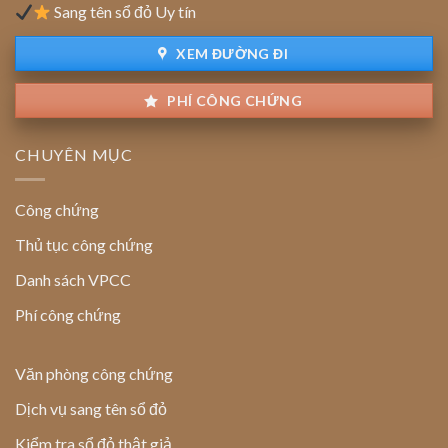
Sang tên sổ đỏ Uy tín
chính
chủ
XEM ĐƯỜNG ĐI
PHÍ CÔNG CHỨNG
CHUYÊN MỤC
Công chứng
Thủ tục công chứng
Danh sách VPCC
Phí công chứng
Văn phòng công chứng
Dịch vụ sang tên sổ đỏ
Kiểm tra sổ đỏ thật giả