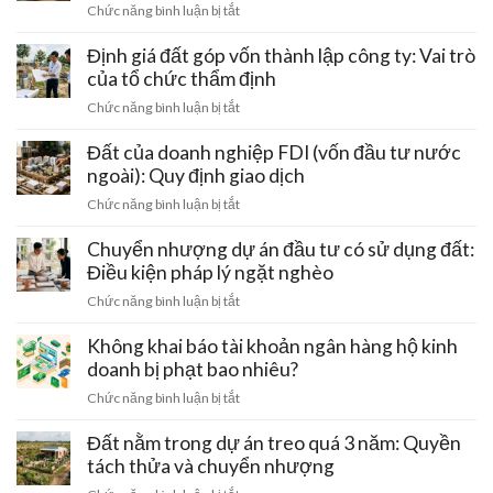
ở
Chức năng bình luận bị tắt
trình
Doanh
chuyển
nghiệp
Định giá đất góp vốn thành lập công ty: Vai trò
quyền
cho
của tổ chức thẩm định
sử
thuê
dụng
ở
Chức năng bình luận bị tắt
lại
đất
Định
đất
sang
giá
Đất của doanh nghiệp FDI (vốn đầu tư nước
trong
công
đất
ngoài): Quy định giao dịch
khu
ty
góp
công
ở
Chức năng bình luận bị tắt
mới
vốn
nghiệp:
Đất
thành
Mẫu
của
Chuyển nhượng dự án đầu tư có sử dụng đất:
lập
hợp
doanh
Điều kiện pháp lý ngặt nghèo
công
đồng
nghiệp
ty:
ở
Chức năng bình luận bị tắt
chuẩn
FDI
Vai
Chuyển
(vốn
trò
nhượng
Không khai báo tài khoản ngân hàng hộ kinh
đầu
của
dự
doanh bị phạt bao nhiêu?
tư
tổ
án
nước
ở
Chức năng bình luận bị tắt
chức
đầu
ngoài):
Không
thẩm
tư
Quy
khai
Đất nằm trong dự án treo quá 3 năm: Quyền
định
có
định
báo
tách thửa và chuyển nhượng
sử
giao
tài
dụng