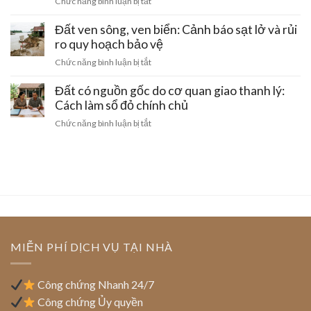
ở
Chức năng bình luận bị tắt
dịch
khoản
đất:
Đất
ngân
Điều
nằm
Đất ven sông, ven biển: Cảnh báo sạt lở và rủi
hàng
kiện
trong
ro quy hoạch bảo vệ
hộ
pháp
dự
kinh
ở
Chức năng bình luận bị tắt
lý
án
doanh
Đất
ngặt
treo
bị
ven
Đất có nguồn gốc do cơ quan giao thanh lý:
nghèo
quá
phạt
sông,
Cách làm sổ đỏ chính chủ
3
bao
ven
năm:
ở
Chức năng bình luận bị tắt
nhiêu?
biển:
Quyền
Đất
Cảnh
tách
có
báo
thửa
nguồn
sạt
và
gốc
lở
chuyển
do
và
nhượng
cơ
rủi
quan
ro
giao
quy
thanh
MIỄN PHÍ DỊCH VỤ TẠI NHÀ
hoạch
lý:
bảo
Cách
vệ
làm
Công chứng Nhanh 24/7
sổ
Công chứng Ủy quyền
đỏ