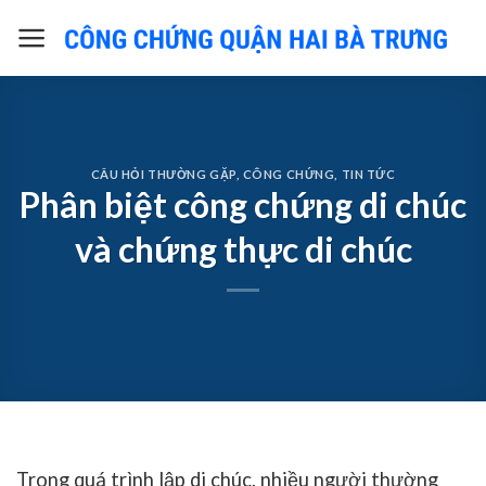
Skip
to
content
CÂU HỎI THƯỜNG GẶP
,
CÔNG CHỨNG
,
TIN TỨC
Phân biệt công chứng di chúc
và chứng thực di chúc
Trong quá trình lập di chúc, nhiều người thường