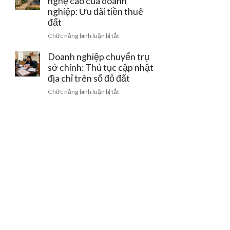
nghệ cao của doanh
bằng
gom
doanh
nghiệp: Ưu đãi tiền thuê
giấy
đất
nghiệp
viết
đất
khi
tay
ở
Chức năng bình luận bị tắt
bị
và
Đất
thu
cách
làm
Doanh nghiệp chuyển trụ
hồi
gỡ
trang
sở chính: Thủ tục cập nhật
giấy
nút
trại
phép
địa chỉ trên sổ đỏ đất
thắt
công
kinh
pháp
ở
Chức năng bình luận bị tắt
nghệ
doanh
lý
Doanh
cao
nghiệp
của
chuyển
doanh
trụ
nghiệp:
sở
Ưu
chính:
đãi
Thủ
tiền
tục
thuê
cập
đất
nhật
địa
chỉ
trên
sổ