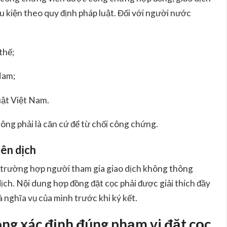
u kiện theo quy định pháp luật. Đối với người nước
thế;
Nam;
uật Việt Nam.
ông phải là căn cứ để từ chối công chứng
.
iên dịch
trường hợp người tham gia giao dịch không thông
dịch. Nội dung hợp đồng đặt cọc phải được giải thích đầy
 nghĩa vụ của mình trước khi ký kết.
hông xác định đúng phạm vi đặt cọc