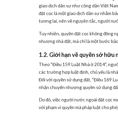
giao dịch dân sự như công dân Việt Nam
đặt cọc là một giao dịch dân sự nhằm bả
tương lai, nên về nguyên tắc, người nư
Tuy nhiên, quyền đặt cọc
không đồng ng
nhượng nhà đất
, mà chỉ là một bước bả
1.2. Giới hạn về quyền sở hữu
Theo “Điều 159 Luật Nhà ở 2014”, ngườ
các trường hợp luật định, chủ yếu là n
Đối với quyền sử dụng đất, “Điều 169 L
nhận chuyển nhượng quyền sử dụng đất
Do đó, việc
người nước ngoài đặt cọc m
với phạm vi quyền mà pháp luật cho phép