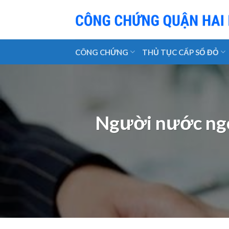
Skip
to
content
CÔNG CHỨNG
THỦ TỤC CẤP SỔ ĐỎ
Người nước ngoà