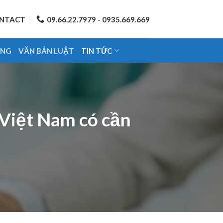
NTACT
09.66.22.7979 - 0935.669.669
ỨNG
VĂN BẢN LUẬT
TIN TỨC
 Việt Nam có cần