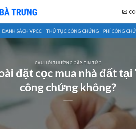
CO
DANH SÁCH VPCC
THỦ TỤC CÔNG CHỨNG
PHÍ CÔNG CH
CÂU HỎI THƯỜNG GẶP
,
TIN TỨC
i đặt cọc mua nhà đất tại
công chứng không?