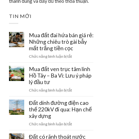
thành đúng và đầy đủ theo thỏa thuận.
TIN MỚI
Mua đất đai hứa bán giá rẻ:
Những chiêu trò gài bẫy
mất trắng tiền cọc
ở
Chức năng bình luận bị tắt
Mua
đất
Mua đất ven trục tâm linh
đai
Hồ Tây – Ba Vì: Lưu ý pháp
hứa
lý đầu tư
bán
ở
Chức năng bình luận bị tắt
giá
Mua
rẻ:
đất
Đất dính đường điện cao
Những
ven
thế 220kV đi qua: Hạn chế
chiêu
trục
xây dựng
trò
tâm
gài
ở
Chức năng bình luận bị tắt
linh
bẫy
Đất
Hồ
mất
dính
Đất có rãnh thoát nước
Tây
trắng