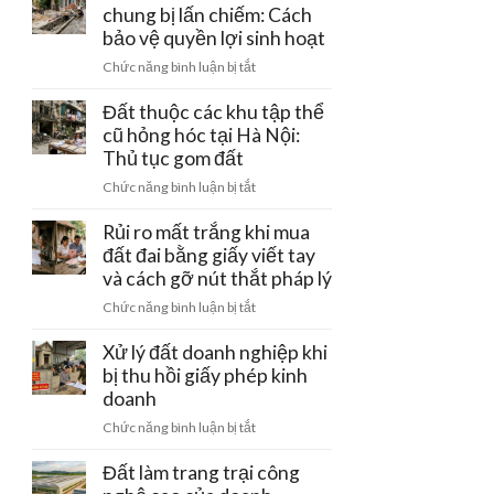
đường
chung bị lấn chiếm: Cách
–
tiền
điện
bảo vệ quyền lợi sinh hoạt
Ba
cọc
cao
Vì:
ở
Chức năng bình luận bị tắt
thế
Lưu
Đất
220kV
ý
có
Đất thuộc các khu tập thể
đi
pháp
rãnh
cũ hỏng hóc tại Hà Nội:
qua:
lý
thoát
Thủ tục gom đất
Hạn
đầu
nước
chế
tư
ở
Chức năng bình luận bị tắt
chung
xây
Đất
bị
dựng
thuộc
Rủi ro mất trắng khi mua
lấn
các
đất đai bằng giấy viết tay
chiếm:
khu
và cách gỡ nút thắt pháp lý
Cách
tập
bảo
ở
Chức năng bình luận bị tắt
thể
vệ
Rủi
cũ
quyền
ro
Xử lý đất doanh nghiệp khi
hỏng
lợi
mất
bị thu hồi giấy phép kinh
hóc
sinh
trắng
doanh
tại
hoạt
khi
Hà
ở
Chức năng bình luận bị tắt
mua
Nội:
Xử
đất
Thủ
lý
Đất làm trang trại công
đai
tục
đất