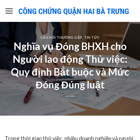
Skip
to
content
CÂU HỎI THƯỜNG GẶP
,
TIN TỨC
Nghĩa vụ Đóng BHXH cho
Người lao động Thử việc:
Quy định Bắt buộc và Mức
Đóng Đúng luật
Trong thời gian thử việc, nhiều doanh nghiệp và người