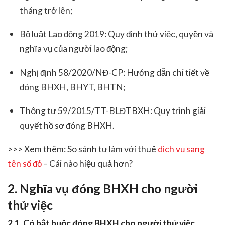
tháng trở lên;
Bộ luật Lao động 2019: Quy định thử việc, quyền và
nghĩa vụ của người lao động;
Nghị định 58/2020/NĐ-CP: Hướng dẫn chi tiết về
đóng BHXH, BHYT, BHTN;
Thông tư 59/2015/TT-BLĐTBXH: Quy trình giải
quyết hồ sơ đóng BHXH.
>>> Xem thêm: So sánh tự làm với thuê
dịch vụ sang
tên sổ đỏ
– Cái nào hiệu quả hơn?
2. Nghĩa vụ đóng BHXH cho người
thử việc
2.1. Có bắt buộc đóng BHXH cho người thử việc