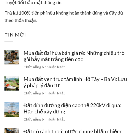
Tuyệt đối bảo mật thông tin.
Trả lại 100% tiền phí nếu không hoàn thành đúng và đầy đủ
theo thỏa thuận.
TIN MỚI
Mua đất đai hứa bán giá rẻ: Những chiêu trò
gài bẫy mất trắng tiền cọc
ở
Chức năng bình luận bị tắt
Mua
đất
Mua đất ven trục tâm linh Hồ Tây – Ba Vì: Lưu
đai
ý pháp lý đầu tư
hứa
ở
Chức năng bình luận bị tắt
bán
Mua
giá
đất
Đất dính đường điện cao thế 220kV đi qua:
rẻ:
ven
Hạn chế xây dựng
Những
trục
chiêu
ở
Chức năng bình luận bị tắt
tâm
trò
Đất
linh
gài
dính
Đất có rãnh thoát nước chung bị lấn chiếm:
Hồ