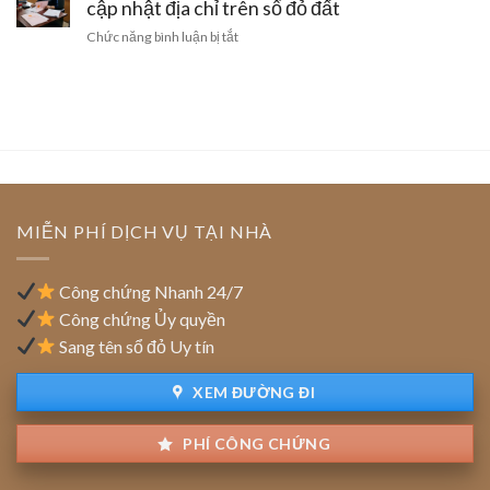
trang
cập nhật địa chỉ trên sổ đỏ đất
thu
và
trại
hồi
ở
Chức năng bình luận bị tắt
cách
công
giấy
Doanh
gỡ
nghệ
phép
nghiệp
nút
cao
kinh
chuyển
thắt
của
doanh
trụ
pháp
doanh
sở
lý
nghiệp:
chính:
Ưu
Thủ
đãi
tục
tiền
cập
MIỄN PHÍ DỊCH VỤ TẠI NHÀ
thuê
nhật
đất
địa
chỉ
Công chứng Nhanh 24/7
trên
Công chứng Ủy quyền
sổ
Sang tên sổ đỏ Uy tín
đỏ
đất
XEM ĐƯỜNG ĐI
PHÍ CÔNG CHỨNG