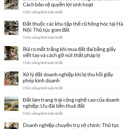
bẫy
đường
Cách bảo vệ quyền lợi sinh hoạt
Tây
mất
điện
–
ở
Chức năng bình luận bị tắt
trắng
cao
Ba
Đất
tiền
thế
Vì:
có
Đất thuộc các khu tập thể cũ hỏng hóc tại Hà
cọc
220kV
Lưu
rãnh
Nội: Thủ tục gom đất
đi
ý
thoát
qua:
ở
Chức năng bình luận bị tắt
pháp
nước
Hạn
Đất
lý
chung
chế
thuộc
Rủi ro mất trắng khi mua đất đai bằng giấy
đầu
bị
xây
các
tư
viết tay và cách gỡ nút thắt pháp lý
lấn
dựng
khu
chiếm:
ở
Chức năng bình luận bị tắt
tập
Cách
Rủi
thể
bảo
ro
Xử lý đất doanh nghiệp khi bị thu hồi giấy
cũ
vệ
mất
phép kinh doanh
hỏng
quyền
trắng
hóc
ở
Chức năng bình luận bị tắt
lợi
khi
tại
Xử
sinh
mua
Hà
lý
Đất làm trang trại công nghệ cao của doanh
hoạt
đất
Nội:
đất
nghiệp: Ưu đãi tiền thuê đất
đai
Thủ
doanh
bằng
ở
Chức năng bình luận bị tắt
tục
nghiệp
giấy
Đất
gom
khi
viết
làm
Doanh nghiệp chuyển trụ sở chính: Thủ tục
đất
bị
tay