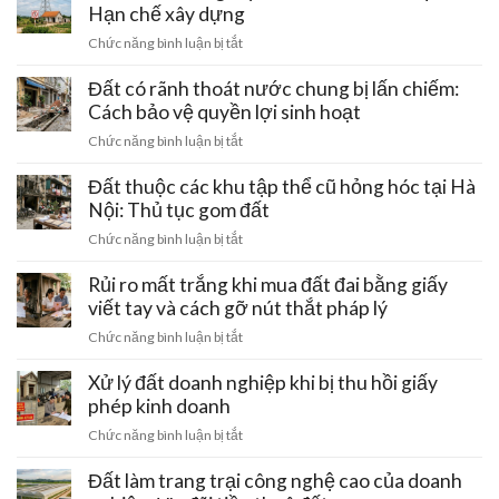
ven
Hạn chế xây dựng
Những
trục
chiêu
ở
Chức năng bình luận bị tắt
tâm
trò
Đất
linh
gài
dính
Đất có rãnh thoát nước chung bị lấn chiếm:
Hồ
bẫy
đường
Cách bảo vệ quyền lợi sinh hoạt
Tây
mất
điện
–
ở
Chức năng bình luận bị tắt
trắng
cao
Ba
Đất
tiền
thế
Vì:
có
Đất thuộc các khu tập thể cũ hỏng hóc tại Hà
cọc
220kV
Lưu
rãnh
Nội: Thủ tục gom đất
đi
ý
thoát
qua:
ở
Chức năng bình luận bị tắt
pháp
nước
Hạn
Đất
lý
chung
chế
thuộc
Rủi ro mất trắng khi mua đất đai bằng giấy
đầu
bị
xây
các
tư
viết tay và cách gỡ nút thắt pháp lý
lấn
dựng
khu
chiếm:
ở
Chức năng bình luận bị tắt
tập
Cách
Rủi
thể
bảo
ro
Xử lý đất doanh nghiệp khi bị thu hồi giấy
cũ
vệ
mất
phép kinh doanh
hỏng
quyền
trắng
hóc
ở
Chức năng bình luận bị tắt
lợi
khi
tại
Xử
sinh
mua
Hà
lý
Đất làm trang trại công nghệ cao của doanh
hoạt
đất
Nội:
đất