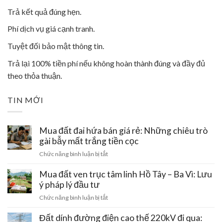
Trả kết quả đúng hẹn.
Phí dịch vụ giá cạnh tranh.
Tuyệt đối bảo mật thông tin.
Trả lại 100% tiền phí nếu không hoàn thành đúng và đầy đủ
theo thỏa thuận.
TIN MỚI
Mua đất đai hứa bán giá rẻ: Những chiêu trò
gài bẫy mất trắng tiền cọc
ở
Chức năng bình luận bị tắt
Mua
đất
Mua đất ven trục tâm linh Hồ Tây – Ba Vì: Lưu
đai
ý pháp lý đầu tư
hứa
ở
Chức năng bình luận bị tắt
bán
Mua
giá
đất
Đất dính đường điện cao thế 220kV đi qua:
rẻ: