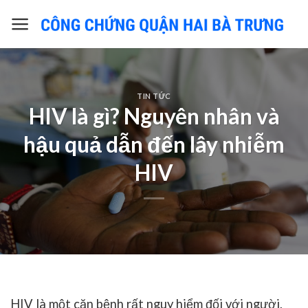
Skip
to
content
TIN TỨC
HIV là gì? Nguyên nhân và
hậu quả dẫn đến lây nhiễm
HIV
HIV là một căn bệnh rất nguy hiểm đối với người,