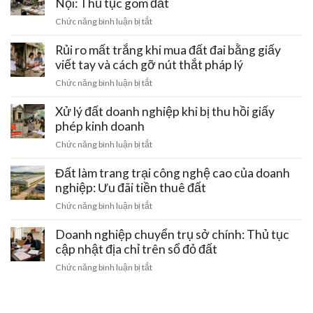
Nội: Thủ tục gom đất
đi
ý
thoát
qua:
ở
Chức năng bình luận bị tắt
pháp
nước
Hạn
Đất
lý
chung
chế
thuộc
Rủi ro mất trắng khi mua đất đai bằng giấy
đầu
bị
xây
các
tư
viết tay và cách gỡ nút thắt pháp lý
lấn
dựng
khu
chiếm:
ở
Chức năng bình luận bị tắt
tập
Cách
Rủi
thể
bảo
ro
Xử lý đất doanh nghiệp khi bị thu hồi giấy
cũ
vệ
mất
phép kinh doanh
hỏng
quyền
trắng
hóc
ở
Chức năng bình luận bị tắt
lợi
khi
tại
Xử
sinh
mua
Hà
lý
Đất làm trang trại công nghệ cao của doanh
hoạt
đất
Nội:
đất
nghiệp: Ưu đãi tiền thuê đất
đai
Thủ
doanh
bằng
ở
Chức năng bình luận bị tắt
tục
nghiệp
giấy
Đất
gom
khi
viết
làm
Doanh nghiệp chuyển trụ sở chính: Thủ tục
đất
bị
tay
trang
cập nhật địa chỉ trên sổ đỏ đất
thu
và
trại
hồi
ở
Chức năng bình luận bị tắt
cách
công
giấy
Doanh
gỡ
nghệ
phép
nghiệp
nút
cao
kinh
chuyển
thắt
của