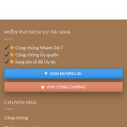
doanh
trụ
pháp
doanh
sở
lý
nghiệp:
chính:
Ưu
Thủ
đãi
tục
tiền
cập
MIỄN PHÍ DỊCH VỤ TẠI NHÀ
thuê
nhật
đất
địa
chỉ
Công chứng Nhanh 24/7
trên
Công chứng Ủy quyền
sổ
Sang tên sổ đỏ Uy tín
đỏ
đất
XEM ĐƯỜNG ĐI
PHÍ CÔNG CHỨNG
CHUYÊN MỤC
Công chứng