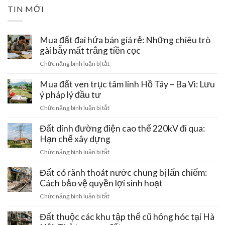
TIN MỚI
Mua đất đai hứa bán giá rẻ: Những chiêu trò
gài bẫy mất trắng tiền cọc
ở
Chức năng bình luận bị tắt
Mua
đất
Mua đất ven trục tâm linh Hồ Tây – Ba Vì: Lưu
đai
ý pháp lý đầu tư
hứa
ở
Chức năng bình luận bị tắt
bán
Mua
giá
đất
Đất dính đường điện cao thế 220kV đi qua:
rẻ:
ven
Hạn chế xây dựng
Những
trục
chiêu
ở
Chức năng bình luận bị tắt
tâm
trò
Đất
linh
gài
dính
Đất có rãnh thoát nước chung bị lấn chiếm:
Hồ
bẫy
đường
Cách bảo vệ quyền lợi sinh hoạt
Tây
mất
điện
–
ở
Chức năng bình luận bị tắt
trắng
cao
Ba
Đất
tiền
thế
Vì:
có
Đất thuộc các khu tập thể cũ hỏng hóc tại Hà
cọc
220kV
Lưu
rãnh