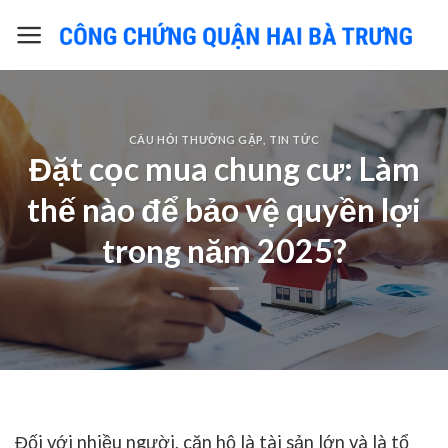
Skip
to
content
CÂU HỎI THƯỜNG GẶP
,
TIN TỨC
Đặt cọc mua chung cư: Làm
thế nào để bảo vệ quyền lợi
trong năm 2025?
Đối với nhiều người, căn hộ là tài sản lớn và là tổ