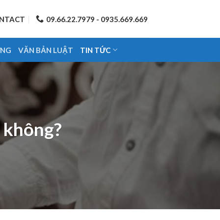
NTACT
09.66.22.7979 - 0935.669.669
ỨNG
VĂN BẢN LUẬT
TIN TỨC
t không?