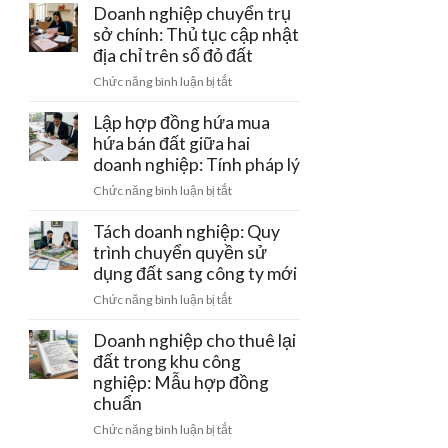
làm
Doanh nghiệp chuyển trụ
hồi
gỡ
trang
sở chính: Thủ tục cập nhật
giấy
nút
trại
phép
địa chỉ trên sổ đỏ đất
thắt
công
kinh
pháp
ở
Chức năng bình luận bị tắt
nghệ
doanh
lý
Doanh
cao
nghiệp
Lập hợp đồng hứa mua
của
chuyển
hứa bán đất giữa hai
doanh
trụ
doanh nghiệp: Tính pháp lý
nghiệp:
sở
Ưu
ở
Chức năng bình luận bị tắt
chính:
đãi
Lập
Thủ
tiền
hợp
Tách doanh nghiệp: Quy
tục
thuê
đồng
trình chuyển quyền sử
cập
đất
hứa
dụng đất sang công ty mới
nhật
mua
địa
ở
Chức năng bình luận bị tắt
hứa
chỉ
Tách
bán
trên
doanh
Doanh nghiệp cho thuê lại
đất
sổ
nghiệp:
đất trong khu công
giữa
đỏ
Quy
nghiệp: Mẫu hợp đồng
hai
đất
trình
doanh
chuẩn
chuyển
nghiệp:
ở
Chức năng bình luận bị tắt
quyền
Tính
Doanh