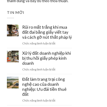
thành đúng và đầy đủ theo thỏa thuận.
TIN MỚI
Rủi ro mất trắng khi mua
đất đai bằng giấy viết tay
và cách gỡ nút thắt pháp lý
ở
Chức năng bình luận bị tắt
Rủi
ro
Xử lý đất doanh nghiệp khi
mất
bị thu hồi giấy phép kinh
trắng
doanh
khi
ở
Chức năng bình luận bị tắt
mua
Xử
đất
lý
Đất làm trang trại công
đai
đất
nghệ cao của doanh
bằng
doanh
nghiệp: Ưu đãi tiền thuê
giấy
nghiệp
viết
đất
khi
tay
ở
Chức năng bình luận bị tắt
bị
và
Đất
thu
cách