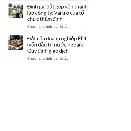
sử
pháp
nghiệp
Định giá đất góp vốn thành
dụng
lý
cho
lập công ty: Vai trò của tổ
đất
thuê
sang
chức thẩm định
lại
công
ở
Chức năng bình luận bị tắt
đất
ty
Định
trong
mới
giá
Đất của doanh nghiệp FDI
khu
đất
(vốn đầu tư nước ngoài):
công
góp
Quy định giao dịch
nghiệp:
vốn
Mẫu
ở
Chức năng bình luận bị tắt
thành
hợp
Đất
lập
đồng
của
công
chuẩn
doanh
ty:
nghiệp
Vai
FDI
trò
(vốn
của
đầu
tổ
tư
chức
nước
thẩm
ngoài):
định
Quy
định
giao