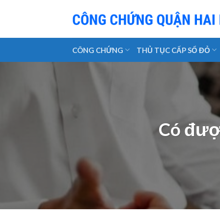
Skip
to
content
CÔNG CHỨNG
THỦ TỤC CẤP SỔ ĐỎ
Có được