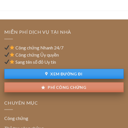
đồng
nghiệp
ty:
chuẩn
FDI
Vai
(vốn
trò
đầu
của
tư
tổ
nước
MIỄN PHÍ DỊCH VỤ TẠI NHÀ
chức
ngoài):
thẩm
Quy
định
định
Công chứng Nhanh 24/7
giao
Công chứng Ủy quyền
dịch
Sang tên sổ đỏ Uy tín
XEM ĐƯỜNG ĐI
PHÍ CÔNG CHỨNG
CHUYÊN MỤC
Công chứng