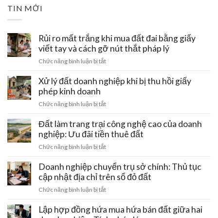
TIN MỚI
Rủi ro mất trắng khi mua đất đai bằng giấy
viết tay và cách gỡ nút thắt pháp lý
ở
Chức năng bình luận bị tắt
Rủi
ro
Xử lý đất doanh nghiệp khi bị thu hồi giấy
mất
phép kinh doanh
trắng
ở
Chức năng bình luận bị tắt
khi
Xử
mua
lý
Đất làm trang trại công nghệ cao của doanh
đất
đất
nghiệp: Ưu đãi tiền thuê đất
đai
doanh
bằng
ở
Chức năng bình luận bị tắt
nghiệp
giấy
Đất
khi
viết
làm
Doanh nghiệp chuyển trụ sở chính: Thủ tục
bị
tay
trang
cập nhật địa chỉ trên sổ đỏ đất
thu
và
trại
hồi
ở
Chức năng bình luận bị tắt
cách
công
giấy
Doanh
gỡ
nghệ
phép
nghiệp
Lập hợp đồng hứa mua hứa bán đất giữa hai
nút
cao
kinh
chuyển
thắt