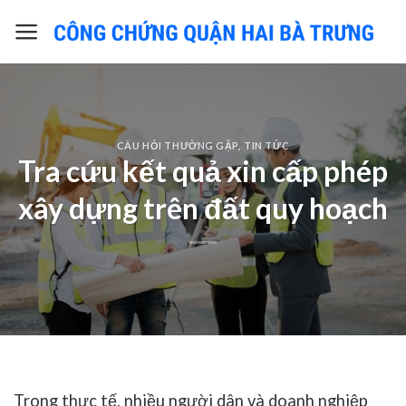
Skip
to
content
CÂU HỎI THƯỜNG GẶP
,
TIN TỨC
Tra cứu kết quả xin cấp phép
xây dựng trên đất quy hoạch
Trong thực tế, nhiều người dân và doanh nghiệp