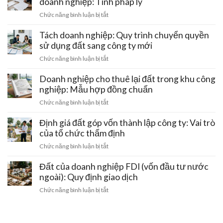
doanh nghiệp: Tính pháp lý
của
doanh
trụ
pháp
doanh
ở
Chức năng bình luận bị tắt
sở
lý
nghiệp:
Lập
chính:
Ưu
hợp
Tách doanh nghiệp: Quy trình chuyển quyền
Thủ
đãi
đồng
sử dụng đất sang công ty mới
tục
tiền
hứa
cập
ở
Chức năng bình luận bị tắt
thuê
mua
nhật
Tách
đất
hứa
địa
doanh
Doanh nghiệp cho thuê lại đất trong khu công
bán
chỉ
nghiệp:
nghiệp: Mẫu hợp đồng chuẩn
đất
trên
Quy
giữa
ở
Chức năng bình luận bị tắt
sổ
trình
hai
Doanh
đỏ
chuyển
doanh
nghiệp
Định giá đất góp vốn thành lập công ty: Vai trò
đất
quyền
nghiệp:
cho
của tổ chức thẩm định
sử
Tính
thuê
dụng
ở
Chức năng bình luận bị tắt
pháp
lại
đất
Định
lý
đất
sang
giá
Đất của doanh nghiệp FDI (vốn đầu tư nước
trong
công
đất
ngoài): Quy định giao dịch
khu
ty
góp
công
ở
Chức năng bình luận bị tắt
mới
vốn
nghiệp:
Đất
thành
Mẫu
của
lập
hợp
doanh
công