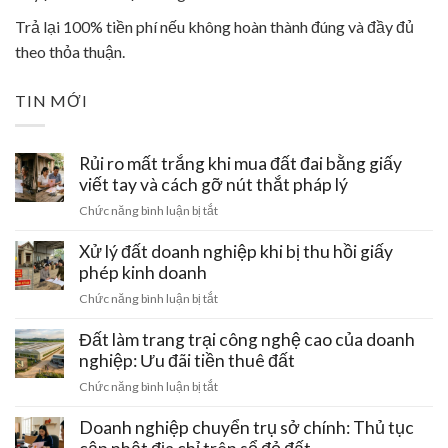
Trả lại 100% tiền phí nếu không hoàn thành đúng và đầy đủ
theo thỏa thuận.
TIN MỚI
Rủi ro mất trắng khi mua đất đai bằng giấy
viết tay và cách gỡ nút thắt pháp lý
ở
Chức năng bình luận bị tắt
Rủi
ro
Xử lý đất doanh nghiệp khi bị thu hồi giấy
mất
phép kinh doanh
trắng
ở
Chức năng bình luận bị tắt
khi
Xử
mua
lý
Đất làm trang trại công nghệ cao của doanh
đất
đất
nghiệp: Ưu đãi tiền thuê đất
đai
doanh
bằng
ở
Chức năng bình luận bị tắt
nghiệp
giấy
Đất
khi
viết
làm
Doanh nghiệp chuyển trụ sở chính: Thủ tục
bị
tay
trang