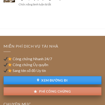
ty
góp
công
ở
Chức năng bình luận bị tắt
mới
vốn
nghiệp:
Đất
thành
Mẫu
của
lập
hợp
doanh
công
đồng
nghiệp
ty:
chuẩn
FDI
Vai
(vốn
trò
đầu
của
tư
tổ
nước
MIỄN PHÍ DỊCH VỤ TẠI NHÀ
chức
ngoài):
thẩm
Quy
định
định
Công chứng Nhanh 24/7
giao
Công chứng Ủy quyền
dịch
Sang tên sổ đỏ Uy tín
XEM ĐƯỜNG ĐI
PHÍ CÔNG CHỨNG
CHUYÊN MỤC