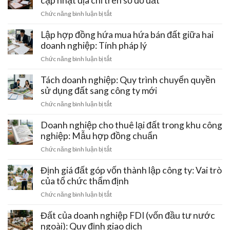
cập nhật địa chỉ trên sổ đỏ đất
thu
và
trại
hồi
ở
Chức năng bình luận bị tắt
cách
công
giấy
Doanh
gỡ
nghệ
phép
nghiệp
Lập hợp đồng hứa mua hứa bán đất giữa hai
nút
cao
kinh
chuyển
thắt
doanh nghiệp: Tính pháp lý
của
doanh
trụ
pháp
doanh
ở
Chức năng bình luận bị tắt
sở
lý
nghiệp:
Lập
chính:
Ưu
hợp
Tách doanh nghiệp: Quy trình chuyển quyền
Thủ
đãi
đồng
sử dụng đất sang công ty mới
tục
tiền
hứa
cập
ở
Chức năng bình luận bị tắt
thuê
mua
nhật
Tách
đất
hứa
địa
doanh
Doanh nghiệp cho thuê lại đất trong khu công
bán
chỉ
nghiệp:
nghiệp: Mẫu hợp đồng chuẩn
đất
trên
Quy
giữa
ở
Chức năng bình luận bị tắt
sổ
trình
hai
Doanh
đỏ
chuyển
doanh
nghiệp
Định giá đất góp vốn thành lập công ty: Vai trò
đất
quyền
nghiệp:
cho
của tổ chức thẩm định
sử
Tính
thuê
dụng
ở
Chức năng bình luận bị tắt
pháp
lại
đất
Định
lý
đất
sang
giá
Đất của doanh nghiệp FDI (vốn đầu tư nước
trong
công
đất
ngoài): Quy định giao dịch
khu