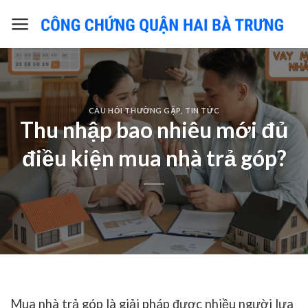
Skip
to
content
CÂU HỎI THƯỜNG GẶP
,
TIN TỨC
Thu nhập bao nhiêu mới đủ
điều kiện mua nhà trả góp?
Mua nhà trả góp là giải pháp được nhiều người lựa