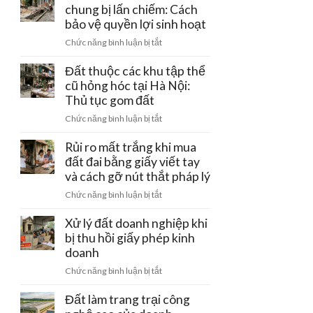
đường
chung bị lấn chiếm: Cách
–
tiền
điện
bảo vệ quyền lợi sinh hoạt
Ba
cọc
cao
Vì:
ở
Chức năng bình luận bị tắt
thế
Lưu
Đất
220kV
ý
có
Đất thuộc các khu tập thể
đi
pháp
rãnh
cũ hỏng hóc tại Hà Nội:
qua:
lý
thoát
Thủ tục gom đất
Hạn
đầu
nước
chế
tư
ở
Chức năng bình luận bị tắt
chung
xây
Đất
bị
dựng
thuộc
Rủi ro mất trắng khi mua
lấn
các
đất đai bằng giấy viết tay
chiếm:
khu
và cách gỡ nút thắt pháp lý
Cách
tập
bảo
ở
Chức năng bình luận bị tắt
thể
vệ
Rủi
cũ
quyền
ro
Xử lý đất doanh nghiệp khi
hỏng
lợi
mất
bị thu hồi giấy phép kinh
hóc
sinh
trắng
doanh
tại
hoạt
khi
Hà
ở
Chức năng bình luận bị tắt
mua
Nội:
Xử
đất
Thủ
lý
Đất làm trang trại công
đai
tục
đất