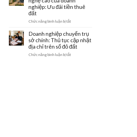
nghệ cao của doanh
bằng
gom
doanh
nghiệp: Ưu đãi tiền thuê
giấy
đất
nghiệp
viết
đất
khi
tay
ở
Chức năng bình luận bị tắt
bị
và
Đất
thu
cách
làm
Doanh nghiệp chuyển trụ
hồi
gỡ
trang
sở chính: Thủ tục cập nhật
giấy
nút
trại
phép
địa chỉ trên sổ đỏ đất
thắt
công
kinh
pháp
ở
Chức năng bình luận bị tắt
nghệ
doanh
lý
Doanh
cao
nghiệp
của
chuyển
doanh
trụ
nghiệp:
sở
Ưu
chính:
đãi
Thủ
tiền
tục
thuê
cập
đất
nhật
địa
chỉ
trên
sổ