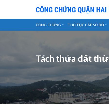
Skip
to
content
CÔNG CHỨNG
THỦ TỤC CẤP SỔ ĐỎ
Tách thửa đất thừ