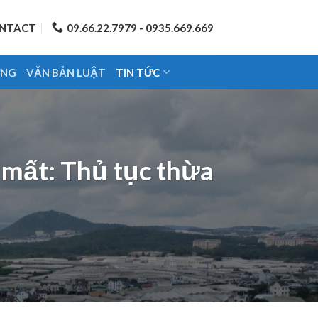
NTACT
09.66.22.7979 - 0935.669.669
ỨNG
VĂN BẢN LUẬT
TIN TỨC
 mất: Thủ tục thừa