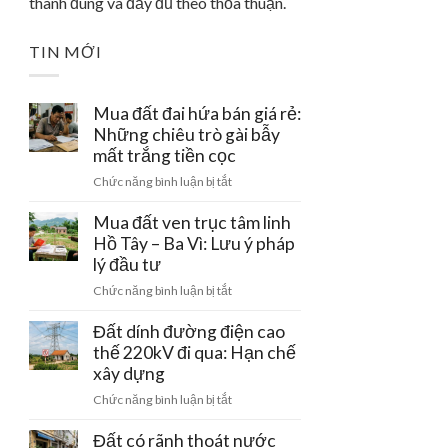
thành đúng và đầy đủ theo thỏa thuận.
TIN MỚI
Mua đất đai hứa bán giá rẻ:
Những chiêu trò gài bẫy
mất trắng tiền cọc
ở
Chức năng bình luận bị tắt
Mua
đất
Mua đất ven trục tâm linh
đai
Hồ Tây – Ba Vì: Lưu ý pháp
hứa
lý đầu tư
bán
ở
Chức năng bình luận bị tắt
giá
Mua
rẻ:
đất
Đất dính đường điện cao
Những
ven
thế 220kV đi qua: Hạn chế
chiêu
trục
xây dựng
trò
tâm
gài
ở
Chức năng bình luận bị tắt
linh
bẫy
Đất
Hồ
mất
dính
Đất có rãnh thoát nước
Tây
trắng