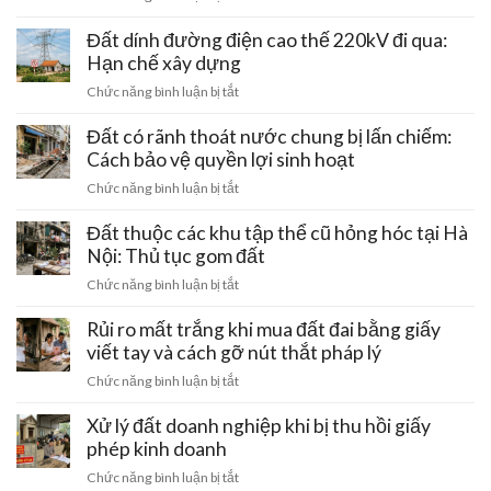
bán
Mua
giá
đất
Đất dính đường điện cao thế 220kV đi qua:
rẻ:
ven
Hạn chế xây dựng
Những
trục
chiêu
ở
Chức năng bình luận bị tắt
tâm
trò
Đất
linh
gài
dính
Đất có rãnh thoát nước chung bị lấn chiếm:
Hồ
bẫy
đường
Cách bảo vệ quyền lợi sinh hoạt
Tây
mất
điện
–
ở
Chức năng bình luận bị tắt
trắng
cao
Ba
Đất
tiền
thế
Vì:
có
Đất thuộc các khu tập thể cũ hỏng hóc tại Hà
cọc
220kV
Lưu
rãnh
Nội: Thủ tục gom đất
đi
ý
thoát
qua:
ở
Chức năng bình luận bị tắt
pháp
nước
Hạn
Đất
lý
chung
chế
thuộc
Rủi ro mất trắng khi mua đất đai bằng giấy
đầu
bị
xây
các
tư
viết tay và cách gỡ nút thắt pháp lý
lấn
dựng
khu
chiếm:
ở
Chức năng bình luận bị tắt
tập
Cách
Rủi
thể
bảo
ro
Xử lý đất doanh nghiệp khi bị thu hồi giấy
cũ
vệ
mất
phép kinh doanh
hỏng
quyền
trắng
hóc
ở
Chức năng bình luận bị tắt
lợi
khi