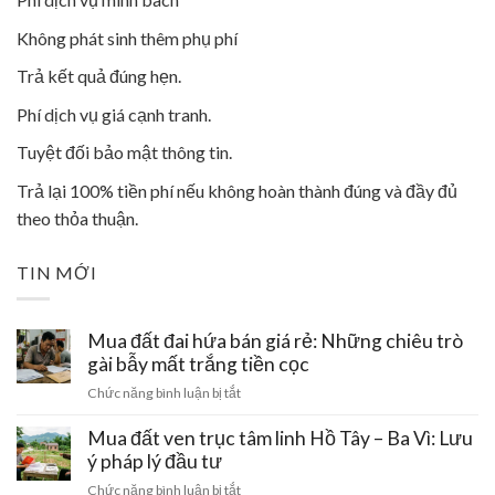
Không phát sinh thêm phụ phí
Trả kết quả đúng hẹn.
Phí dịch vụ giá cạnh tranh.
Tuyệt đối bảo mật thông tin.
Trả lại 100% tiền phí nếu không hoàn thành đúng và đầy đủ
theo thỏa thuận.
TIN MỚI
Mua đất đai hứa bán giá rẻ: Những chiêu trò
gài bẫy mất trắng tiền cọc
ở
Chức năng bình luận bị tắt
Mua
đất
Mua đất ven trục tâm linh Hồ Tây – Ba Vì: Lưu
đai
ý pháp lý đầu tư
hứa
ở
Chức năng bình luận bị tắt