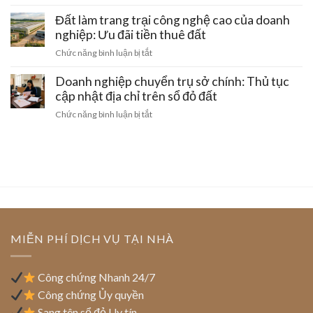
tại
Xử
sinh
mua
Hà
lý
Đất làm trang trại công nghệ cao của doanh
hoạt
đất
Nội:
đất
nghiệp: Ưu đãi tiền thuê đất
đai
Thủ
doanh
bằng
ở
Chức năng bình luận bị tắt
tục
nghiệp
giấy
Đất
gom
khi
viết
làm
Doanh nghiệp chuyển trụ sở chính: Thủ tục
đất
bị
tay
trang
cập nhật địa chỉ trên sổ đỏ đất
thu
và
trại
hồi
ở
Chức năng bình luận bị tắt
cách
công
giấy
Doanh
gỡ
nghệ
phép
nghiệp
nút
cao
kinh
chuyển
thắt
của
doanh
trụ
pháp
doanh
sở
lý
nghiệp:
chính:
Ưu
Thủ
đãi
tục
tiền
cập
MIỄN PHÍ DỊCH VỤ TẠI NHÀ
thuê
nhật
đất
địa
chỉ
Công chứng Nhanh 24/7
trên
Công chứng Ủy quyền
sổ
Sang tên sổ đỏ Uy tín
đỏ