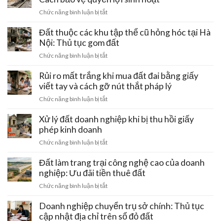
mất
điện
–
ở
Chức năng bình luận bị tắt
trắng
cao
Ba
Đất
tiền
thế
Vì:
có
Đất thuộc các khu tập thể cũ hỏng hóc tại Hà
cọc
220kV
Lưu
rãnh
Nội: Thủ tục gom đất
đi
ý
thoát
qua:
ở
Chức năng bình luận bị tắt
pháp
nước
Hạn
Đất
lý
chung
chế
thuộc
Rủi ro mất trắng khi mua đất đai bằng giấy
đầu
bị
xây
các
tư
viết tay và cách gỡ nút thắt pháp lý
lấn
dựng
khu
chiếm:
ở
Chức năng bình luận bị tắt
tập
Cách
Rủi
thể
bảo
ro
Xử lý đất doanh nghiệp khi bị thu hồi giấy
cũ
vệ
mất
phép kinh doanh
hỏng
quyền
trắng
hóc
ở
Chức năng bình luận bị tắt
lợi
khi
tại
Xử
sinh
mua
Hà
lý
Đất làm trang trại công nghệ cao của doanh
hoạt
đất
Nội:
đất
nghiệp: Ưu đãi tiền thuê đất
đai
Thủ
doanh
bằng
ở
Chức năng bình luận bị tắt
tục
nghiệp
giấy
Đất
gom
khi
viết
làm
Doanh nghiệp chuyển trụ sở chính: Thủ tục
đất
bị
tay
trang
cập nhật địa chỉ trên sổ đỏ đất
thu
và