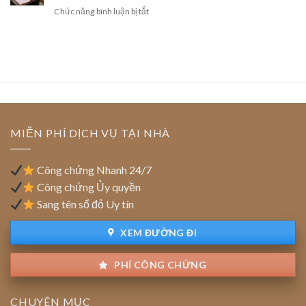
trại
hồi
ở
Chức năng bình luận bị tắt
cách
công
giấy
Doanh
gỡ
nghệ
phép
nghiệp
nút
cao
kinh
chuyển
thắt
của
doanh
trụ
pháp
doanh
sở
lý
nghiệp:
chính:
Ưu
Thủ
đãi
tục
tiền
cập
MIỄN PHÍ DỊCH VỤ TẠI NHÀ
thuê
nhật
đất
địa
chỉ
Công chứng Nhanh 24/7
trên
Công chứng Ủy quyền
sổ
Sang tên sổ đỏ Uy tín
đỏ
đất
XEM ĐƯỜNG ĐI
PHÍ CÔNG CHỨNG
CHUYÊN MỤC