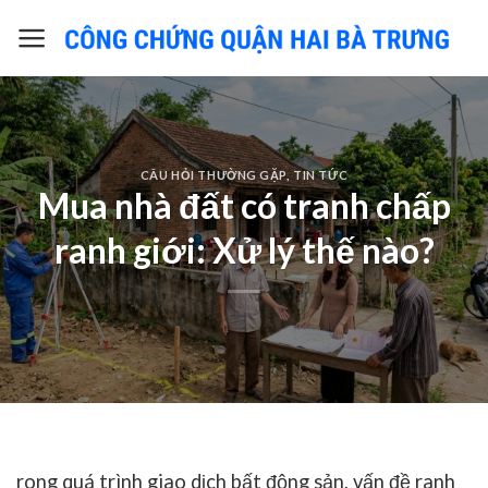
Skip
to
content
CÂU HỎI THƯỜNG GẶP
,
TIN TỨC
Mua nhà đất có tranh chấp
ranh giới: Xử lý thế nào?
rong quá trình giao dịch bất động sản, vấn đề ranh