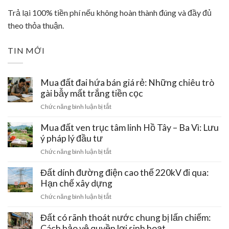
Trả lại 100% tiền phí nếu không hoàn thành đúng và đầy đủ
theo thỏa thuận.
TIN MỚI
Mua đất đai hứa bán giá rẻ: Những chiêu trò
gài bẫy mất trắng tiền cọc
ở
Chức năng bình luận bị tắt
Mua
đất
Mua đất ven trục tâm linh Hồ Tây – Ba Vì: Lưu
đai
ý pháp lý đầu tư
hứa
ở
Chức năng bình luận bị tắt
bán
Mua
giá
đất
Đất dính đường điện cao thế 220kV đi qua:
rẻ:
ven
Hạn chế xây dựng
Những
trục
chiêu
ở
Chức năng bình luận bị tắt
tâm
trò
Đất
linh
gài
dính
Đất có rãnh thoát nước chung bị lấn chiếm:
Hồ
bẫy
đường
Cách bảo vệ quyền lợi sinh hoạt
Tây