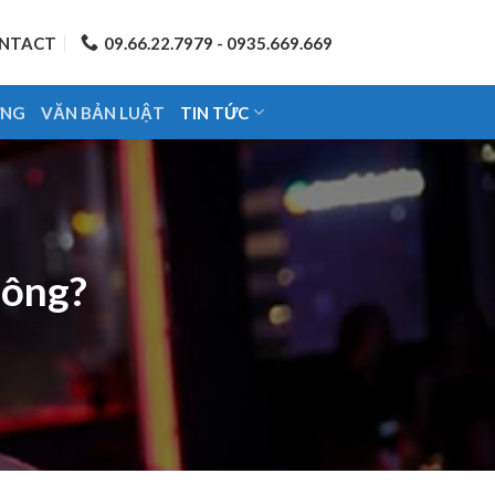
NTACT
09.66.22.7979 - 0935.669.669
ỨNG
VĂN BẢN LUẬT
TIN TỨC
hông?