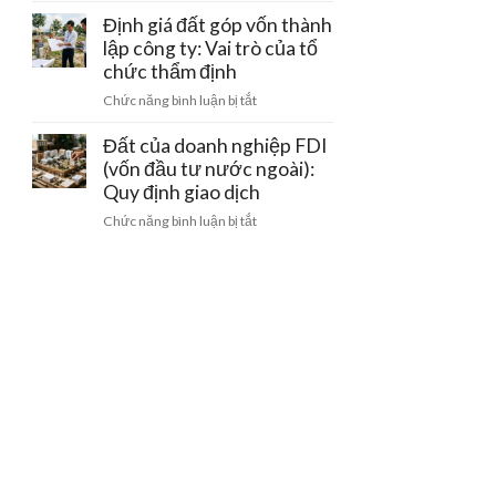
sử
pháp
nghiệp
Định giá đất góp vốn thành
dụng
lý
cho
lập công ty: Vai trò của tổ
đất
thuê
sang
chức thẩm định
lại
công
ở
Chức năng bình luận bị tắt
đất
ty
Định
trong
mới
giá
Đất của doanh nghiệp FDI
khu
đất
(vốn đầu tư nước ngoài):
công
góp
Quy định giao dịch
nghiệp:
vốn
Mẫu
ở
Chức năng bình luận bị tắt
thành
hợp
Đất
lập
đồng
của
công
chuẩn
doanh
ty:
nghiệp
Vai
FDI
trò
(vốn
của
đầu
tổ
tư
chức
nước
thẩm
ngoài):
định
Quy
định
giao