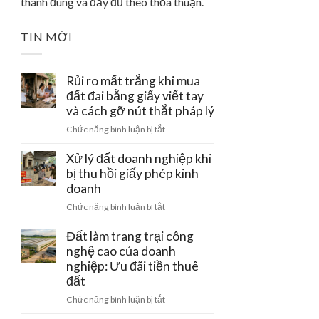
thành đúng và đầy đủ theo thỏa thuận.
TIN MỚI
Rủi ro mất trắng khi mua
đất đai bằng giấy viết tay
và cách gỡ nút thắt pháp lý
ở
Chức năng bình luận bị tắt
Rủi
ro
Xử lý đất doanh nghiệp khi
mất
bị thu hồi giấy phép kinh
trắng
doanh
khi
ở
Chức năng bình luận bị tắt
mua
Xử
đất
lý
Đất làm trang trại công
đai
đất
nghệ cao của doanh
bằng
doanh
nghiệp: Ưu đãi tiền thuê
giấy
nghiệp
viết
đất
khi
tay
ở
Chức năng bình luận bị tắt
bị
và
Đất
thu
cách