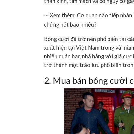
thần kinh, tim mạch và có nguy cơ gây
Xem thêm: Cơ quan nào tiếp nhận
>>>
chứng hết bao nhiêu?
Bóng cười đã trở nên phổ biến tại c
xuất hiện tại Việt Nam trong vài nă
nhiều quán bar, nhà hàng với giá cực 
trở thành một trào lưu phổ biến trong
2. Mua bán bóng cười c