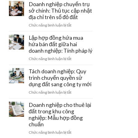
làm
Doanh nghiệp chuyển trụ
hồi
gỡ
trang
sở chính: Thủ tục cập nhật
giấy
nút
trại
phép
địa chỉ trên sổ đỏ đất
thắt
công
kinh
pháp
ở
Chức năng bình luận bị tắt
nghệ
doanh
lý
Doanh
cao
nghiệp
Lập hợp đồng hứa mua
của
chuyển
hứa bán đất giữa hai
doanh
trụ
doanh nghiệp: Tính pháp lý
nghiệp:
sở
Ưu
ở
Chức năng bình luận bị tắt
chính:
đãi
Lập
Thủ
tiền
hợp
Tách doanh nghiệp: Quy
tục
thuê
đồng
trình chuyển quyền sử
cập
đất
hứa
dụng đất sang công ty mới
nhật
mua
địa
ở
Chức năng bình luận bị tắt
hứa
chỉ
Tách
bán
trên
doanh
Doanh nghiệp cho thuê lại
đất
sổ
nghiệp:
đất trong khu công
giữa
đỏ
Quy
nghiệp: Mẫu hợp đồng
hai
đất
trình
doanh
chuẩn
chuyển
nghiệp:
ở
Chức năng bình luận bị tắt
quyền
Tính
Doanh