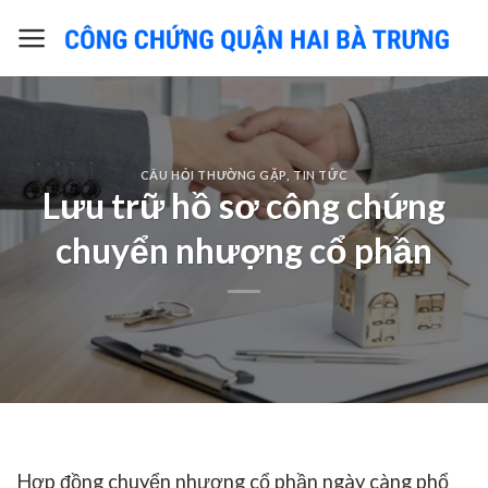
Skip
to
content
CÂU HỎI THƯỜNG GẶP
,
TIN TỨC
Lưu trữ hồ sơ công chứng
chuyển nhượng cổ phần
Hợp đồng chuyển nhượng cổ phần ngày càng phổ