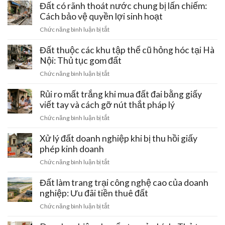
gài
dính
Đất có rãnh thoát nước chung bị lấn chiếm:
Hồ
bẫy
đường
Cách bảo vệ quyền lợi sinh hoạt
Tây
mất
điện
–
ở
Chức năng bình luận bị tắt
trắng
cao
Ba
Đất
tiền
thế
Vì:
có
Đất thuộc các khu tập thể cũ hỏng hóc tại Hà
cọc
220kV
Lưu
rãnh
Nội: Thủ tục gom đất
đi
ý
thoát
qua:
ở
Chức năng bình luận bị tắt
pháp
nước
Hạn
Đất
lý
chung
chế
thuộc
Rủi ro mất trắng khi mua đất đai bằng giấy
đầu
bị
xây
các
tư
viết tay và cách gỡ nút thắt pháp lý
lấn
dựng
khu
chiếm:
ở
Chức năng bình luận bị tắt
tập
Cách
Rủi
thể
bảo
ro
Xử lý đất doanh nghiệp khi bị thu hồi giấy
cũ
vệ
mất
phép kinh doanh
hỏng
quyền
trắng
hóc
ở
Chức năng bình luận bị tắt
lợi
khi
tại
Xử
sinh
mua
Hà
lý
Đất làm trang trại công nghệ cao của doanh
hoạt
đất
Nội:
đất
nghiệp: Ưu đãi tiền thuê đất
đai
Thủ
doanh
bằng
ở
Chức năng bình luận bị tắt
tục
nghiệp
giấy
Đất
gom
khi
viết
làm