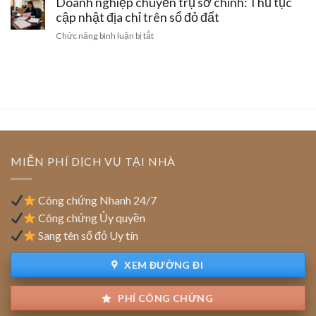
Doanh nghiệp chuyển trụ sở chính: Thủ tục
đất
bị
tay
trang
cập nhật địa chỉ trên sổ đỏ đất
thu
và
trại
hồi
ở
Chức năng bình luận bị tắt
cách
công
giấy
Doanh
gỡ
nghệ
phép
nghiệp
nút
cao
kinh
chuyển
thắt
của
doanh
trụ
pháp
doanh
sở
lý
nghiệp:
chính:
Ưu
Thủ
đãi
tục
tiền
cập
MIỄN PHÍ DỊCH VỤ TẠI NHÀ
thuê
nhật
đất
địa
chỉ
Công chứng Nhanh 24/7
trên
Công chứng Ủy quyền
sổ
Sang tên sổ đỏ Uy tín
đỏ
đất
XEM ĐƯỜNG ĐI
PHÍ CÔNG CHỨNG