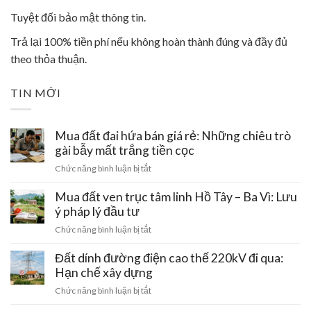
Tuyệt đối bảo mật thông tin.
Trả lại 100% tiền phí nếu không hoàn thành đúng và đầy đủ
theo thỏa thuận.
TIN MỚI
Mua đất đai hứa bán giá rẻ: Những chiêu trò
gài bẫy mất trắng tiền cọc
ở
Chức năng bình luận bị tắt
Mua
đất
Mua đất ven trục tâm linh Hồ Tây – Ba Vì: Lưu
đai
ý pháp lý đầu tư
hứa
ở
Chức năng bình luận bị tắt
bán
Mua
giá
đất
Đất dính đường điện cao thế 220kV đi qua:
rẻ:
ven
Hạn chế xây dựng
Những
trục
chiêu
ở
Chức năng bình luận bị tắt
tâm
trò
Đất
linh