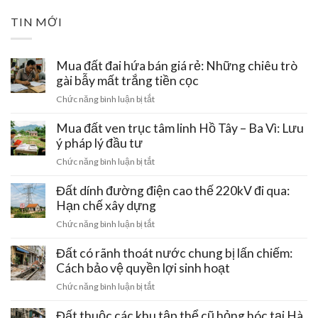
TIN MỚI
Mua đất đai hứa bán giá rẻ: Những chiêu trò
gài bẫy mất trắng tiền cọc
ở
Chức năng bình luận bị tắt
Mua
đất
Mua đất ven trục tâm linh Hồ Tây – Ba Vì: Lưu
đai
ý pháp lý đầu tư
hứa
ở
Chức năng bình luận bị tắt
bán
Mua
giá
đất
Đất dính đường điện cao thế 220kV đi qua:
rẻ:
ven
Hạn chế xây dựng
Những
trục
chiêu
ở
Chức năng bình luận bị tắt
tâm
trò
Đất
linh
gài
dính
Đất có rãnh thoát nước chung bị lấn chiếm:
Hồ
bẫy
đường
Cách bảo vệ quyền lợi sinh hoạt
Tây
mất
điện
–
ở
Chức năng bình luận bị tắt
trắng
cao
Ba
Đất
tiền
thế
Vì:
có
Đất thuộc các khu tập thể cũ hỏng hóc tại Hà
cọc
220kV