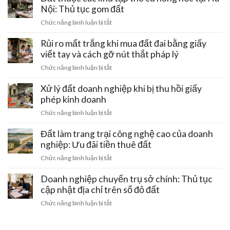
Lưu
rãnh
Nội: Thủ tục gom đất
đi
ý
thoát
qua:
ở
Chức năng bình luận bị tắt
pháp
nước
Hạn
Đất
lý
chung
chế
thuộc
Rủi ro mất trắng khi mua đất đai bằng giấy
đầu
bị
xây
các
tư
viết tay và cách gỡ nút thắt pháp lý
lấn
dựng
khu
chiếm:
ở
Chức năng bình luận bị tắt
tập
Cách
Rủi
thể
bảo
ro
Xử lý đất doanh nghiệp khi bị thu hồi giấy
cũ
vệ
mất
phép kinh doanh
hỏng
quyền
trắng
hóc
ở
Chức năng bình luận bị tắt
lợi
khi
tại
Xử
sinh
mua
Hà
lý
Đất làm trang trại công nghệ cao của doanh
hoạt
đất
Nội:
đất
nghiệp: Ưu đãi tiền thuê đất
đai
Thủ
doanh
bằng
ở
Chức năng bình luận bị tắt
tục
nghiệp
giấy
Đất
gom
khi
viết
làm
Doanh nghiệp chuyển trụ sở chính: Thủ tục
đất
bị
tay
trang
cập nhật địa chỉ trên sổ đỏ đất
thu
và
trại
hồi
ở
Chức năng bình luận bị tắt
cách
công
giấy
Doanh
gỡ
nghệ
phép
nghiệp
nút
cao
kinh