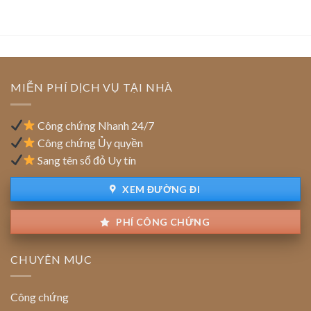
chuyển
thắt
của
doanh
trụ
pháp
doanh
sở
lý
nghiệp:
chính:
Ưu
Thủ
đãi
tục
tiền
cập
MIỄN PHÍ DỊCH VỤ TẠI NHÀ
thuê
nhật
đất
địa
chỉ
Công chứng Nhanh 24/7
trên
Công chứng Ủy quyền
sổ
Sang tên sổ đỏ Uy tín
đỏ
đất
XEM ĐƯỜNG ĐI
PHÍ CÔNG CHỨNG
CHUYÊN MỤC
Công chứng