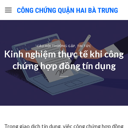
Skip
to
content
CÂU HỎI THƯỜNG GẶP
,
TIN TỨC
Kinh nghiệm thực tế khi công
chứng hợp đồng tín dụng
Trong giao dịch tín dụng, việc
công chứng hợp đồng