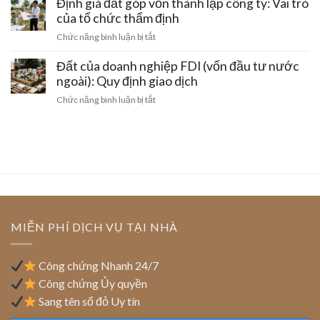
nghiệp
Định giá đất góp vốn thành lập công ty: Vai trò
đất
quyền
nghiệp:
cho
của tổ chức thẩm định
sử
Tính
thuê
dụng
ở
Chức năng bình luận bị tắt
pháp
lại
đất
Định
lý
đất
sang
giá
Đất của doanh nghiệp FDI (vốn đầu tư nước
trong
công
đất
ngoài): Quy định giao dịch
khu
ty
góp
công
ở
Chức năng bình luận bị tắt
mới
vốn
nghiệp:
Đất
thành
Mẫu
của
lập
hợp
doanh
công
đồng
nghiệp
ty:
chuẩn
FDI
Vai
(vốn
trò
đầu
của
tư
tổ
nước
MIỄN PHÍ DỊCH VỤ TẠI NHÀ
chức
ngoài):
thẩm
Quy
định
định
Công chứng Nhanh 24/7
giao
Công chứng Ủy quyền
dịch
Sang tên sổ đỏ Uy tín