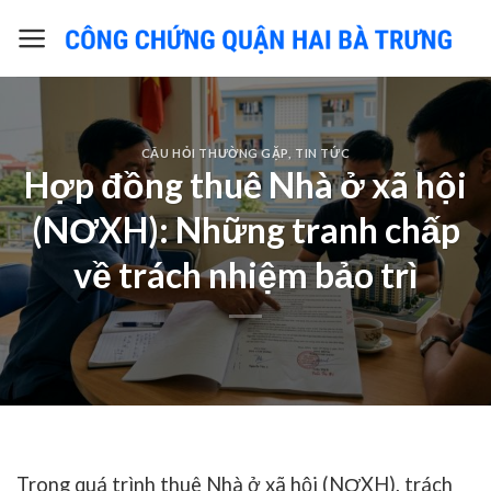
Skip
to
content
CÂU HỎI THƯỜNG GẶP
,
TIN TỨC
Hợp đồng thuê Nhà ở xã hội
(NƠXH): Những tranh chấp
về trách nhiệm bảo trì
Trong quá trình thuê Nhà ở xã hội (NƠXH), trách