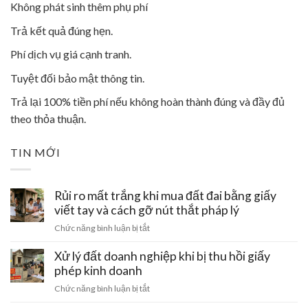
Không phát sinh thêm phụ phí
Trả kết quả đúng hẹn.
Phí dịch vụ giá cạnh tranh.
Tuyệt đối bảo mật thông tin.
Trả lại 100% tiền phí nếu không hoàn thành đúng và đầy đủ
theo thỏa thuận.
TIN MỚI
Rủi ro mất trắng khi mua đất đai bằng giấy
viết tay và cách gỡ nút thắt pháp lý
ở
Chức năng bình luận bị tắt
Rủi
ro
Xử lý đất doanh nghiệp khi bị thu hồi giấy
mất
phép kinh doanh
trắng
ở
Chức năng bình luận bị tắt
khi
Xử
mua