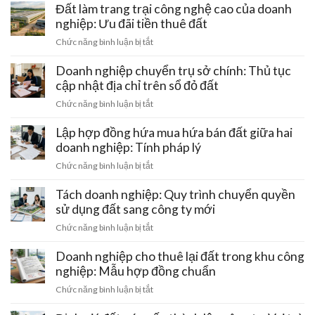
lý
Đất làm trang trại công nghệ cao của doanh
đất
đất
nghiệp: Ưu đãi tiền thuê đất
đai
doanh
bằng
ở
Chức năng bình luận bị tắt
nghiệp
giấy
Đất
khi
viết
làm
Doanh nghiệp chuyển trụ sở chính: Thủ tục
bị
tay
trang
cập nhật địa chỉ trên sổ đỏ đất
thu
và
trại
hồi
ở
Chức năng bình luận bị tắt
cách
công
giấy
Doanh
gỡ
nghệ
phép
nghiệp
Lập hợp đồng hứa mua hứa bán đất giữa hai
nút
cao
kinh
chuyển
thắt
doanh nghiệp: Tính pháp lý
của
doanh
trụ
pháp
doanh
ở
Chức năng bình luận bị tắt
sở
lý
nghiệp:
Lập
chính:
Ưu
hợp
Tách doanh nghiệp: Quy trình chuyển quyền
Thủ
đãi
đồng
sử dụng đất sang công ty mới
tục
tiền
hứa
cập
ở
Chức năng bình luận bị tắt
thuê
mua
nhật
Tách
đất
hứa
địa
doanh
Doanh nghiệp cho thuê lại đất trong khu công
bán
chỉ
nghiệp:
nghiệp: Mẫu hợp đồng chuẩn
đất
trên
Quy
giữa
ở
Chức năng bình luận bị tắt
sổ
trình
hai
Doanh
đỏ
chuyển
doanh