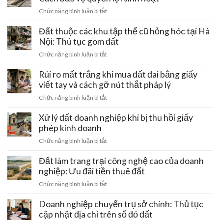
mất
điện
–
ở
Chức năng bình luận bị tắt
trắng
cao
Ba
Đất
tiền
thế
Vì:
có
Đất thuộc các khu tập thể cũ hỏng hóc tại Hà
cọc
220kV
Lưu
rãnh
Nội: Thủ tục gom đất
đi
ý
thoát
qua:
ở
Chức năng bình luận bị tắt
pháp
nước
Hạn
Đất
lý
chung
chế
thuộc
Rủi ro mất trắng khi mua đất đai bằng giấy
đầu
bị
xây
các
tư
viết tay và cách gỡ nút thắt pháp lý
lấn
dựng
khu
chiếm:
ở
Chức năng bình luận bị tắt
tập
Cách
Rủi
thể
bảo
ro
Xử lý đất doanh nghiệp khi bị thu hồi giấy
cũ
vệ
mất
phép kinh doanh
hỏng
quyền
trắng
hóc
ở
Chức năng bình luận bị tắt
lợi
khi
tại
Xử
sinh
mua
Hà
lý
Đất làm trang trại công nghệ cao của doanh
hoạt
đất
Nội:
đất
nghiệp: Ưu đãi tiền thuê đất
đai
Thủ
doanh
bằng
ở
Chức năng bình luận bị tắt
tục
nghiệp
giấy
Đất
gom
khi
viết
làm
Doanh nghiệp chuyển trụ sở chính: Thủ tục
đất
bị
tay
trang
cập nhật địa chỉ trên sổ đỏ đất
thu
và