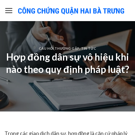
Skip
to
content
CÂU HỎI THƯỜNG GẶP
,
TIN TỨC
Hợp đồng dân sự vô hiệu khi
nào theo quy định pháp luật?
Trong các giao dịch dân sự, hợp đồng là căn cứ pháp lý