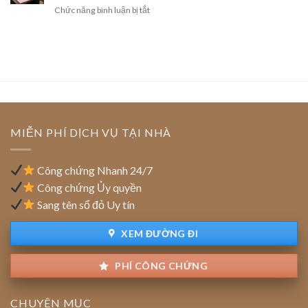
trại
hồi
ở
Chức năng bình luận bị tắt
cách
công
giấy
Doanh
gỡ
nghệ
phép
nghiệp
nút
cao
kinh
chuyển
thắt
của
doanh
trụ
pháp
doanh
sở
lý
nghiệp:
chính:
Ưu
Thủ
đãi
tục
tiền
cập
MIỄN PHÍ DỊCH VỤ TẠI NHÀ
thuê
nhật
đất
địa
chỉ
Công chứng Nhanh 24/7
trên
Công chứng Ủy quyền
sổ
Sang tên sổ đỏ Uy tín
đỏ
đất
XEM ĐƯỜNG ĐI
PHÍ CÔNG CHỨNG
CHUYÊN MỤC