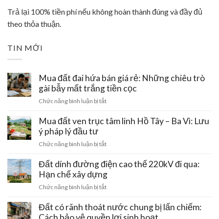
Trả lại 100% tiền phí nếu không hoàn thành đúng và đầy đủ
theo thỏa thuận.
TIN MỚI
Mua đất đai hứa bán giá rẻ: Những chiêu trò
gài bẫy mất trắng tiền cọc
ở
Chức năng bình luận bị tắt
Mua
đất
Mua đất ven trục tâm linh Hồ Tây – Ba Vì: Lưu
đai
ý pháp lý đầu tư
hứa
ở
Chức năng bình luận bị tắt
bán
Mua
giá
đất
Đất dính đường điện cao thế 220kV đi qua:
rẻ:
ven
Hạn chế xây dựng
Những
trục
chiêu
ở
Chức năng bình luận bị tắt
tâm
trò
Đất
linh
gài
dính
Đất có rãnh thoát nước chung bị lấn chiếm:
Hồ
bẫy
đường
Cách bảo vệ quyền lợi sinh hoạt
Tây