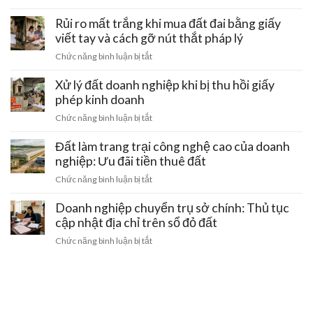
Hạn
Đất
lý
chung
chế
thuộc
Rủi ro mất trắng khi mua đất đai bằng giấy
đầu
bị
xây
các
tư
viết tay và cách gỡ nút thắt pháp lý
lấn
dựng
khu
chiếm:
ở
Chức năng bình luận bị tắt
tập
Cách
Rủi
thể
bảo
ro
Xử lý đất doanh nghiệp khi bị thu hồi giấy
cũ
vệ
mất
phép kinh doanh
hỏng
quyền
trắng
hóc
ở
Chức năng bình luận bị tắt
lợi
khi
tại
Xử
sinh
mua
Hà
lý
Đất làm trang trại công nghệ cao của doanh
hoạt
đất
Nội:
đất
nghiệp: Ưu đãi tiền thuê đất
đai
Thủ
doanh
bằng
ở
Chức năng bình luận bị tắt
tục
nghiệp
giấy
Đất
gom
khi
viết
làm
Doanh nghiệp chuyển trụ sở chính: Thủ tục
đất
bị
tay
trang
cập nhật địa chỉ trên sổ đỏ đất
thu
và
trại
hồi
ở
Chức năng bình luận bị tắt
cách
công
giấy
Doanh
gỡ
nghệ
phép
nghiệp
nút
cao
kinh
chuyển
thắt
của
doanh
trụ
pháp
doanh
sở
lý
nghiệp: