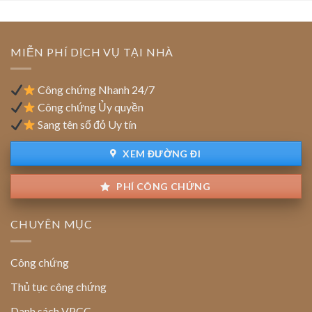
chính:
Ưu
Thủ
đãi
tục
tiền
cập
MIỄN PHÍ DỊCH VỤ TẠI NHÀ
thuê
nhật
đất
địa
chỉ
Công chứng Nhanh 24/7
trên
Công chứng Ủy quyền
sổ
Sang tên sổ đỏ Uy tín
đỏ
đất
XEM ĐƯỜNG ĐI
PHÍ CÔNG CHỨNG
CHUYÊN MỤC
Công chứng
Thủ tục công chứng
Danh sách VPCC