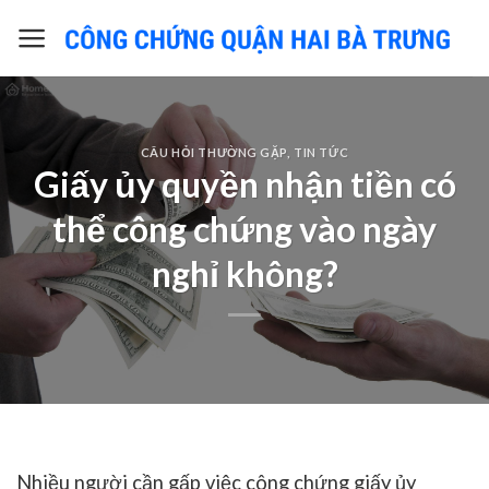
Skip
to
content
CÂU HỎI THƯỜNG GẶP
,
TIN TỨC
Giấy ủy quyền nhận tiền có
thể công chứng vào ngày
nghỉ không?
Nhiều người cần gấp việc
công chứng giấy ủy