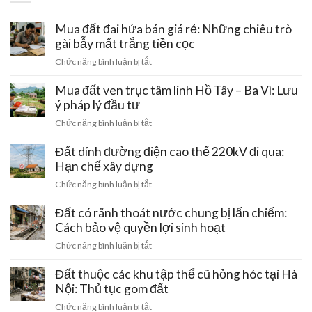
Mua đất đai hứa bán giá rẻ: Những chiêu trò
gài bẫy mất trắng tiền cọc
ở
Chức năng bình luận bị tắt
Mua
đất
Mua đất ven trục tâm linh Hồ Tây – Ba Vì: Lưu
đai
ý pháp lý đầu tư
hứa
ở
Chức năng bình luận bị tắt
bán
Mua
giá
đất
Đất dính đường điện cao thế 220kV đi qua:
rẻ:
ven
Hạn chế xây dựng
Những
trục
chiêu
ở
Chức năng bình luận bị tắt
tâm
trò
Đất
linh
gài
dính
Đất có rãnh thoát nước chung bị lấn chiếm:
Hồ
bẫy
đường
Cách bảo vệ quyền lợi sinh hoạt
Tây
mất
điện
–
ở
Chức năng bình luận bị tắt
trắng
cao
Ba
Đất
tiền
thế
Vì:
có
Đất thuộc các khu tập thể cũ hỏng hóc tại Hà
cọc
220kV
Lưu
rãnh
Nội: Thủ tục gom đất
đi
ý
thoát
qua:
ở
Chức năng bình luận bị tắt
pháp
nước