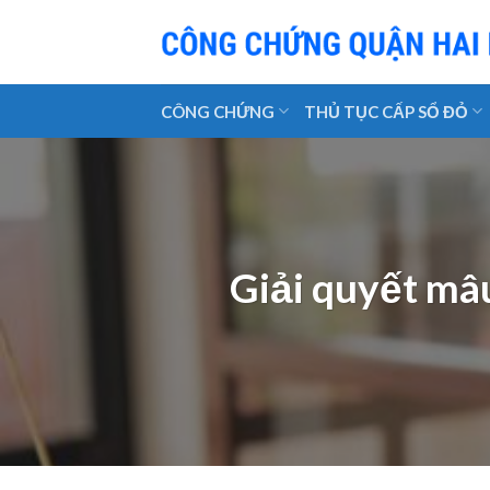
Skip
to
content
CÔNG CHỨNG
THỦ TỤC CẤP SỔ ĐỎ
Giải quyết mâ