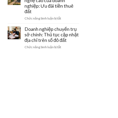
nghệ cao của doanh
bằng
gom
doanh
nghiệp: Ưu đãi tiền thuê
giấy
đất
nghiệp
viết
đất
khi
tay
ở
Chức năng bình luận bị tắt
bị
và
Đất
thu
cách
làm
Doanh nghiệp chuyển trụ
hồi
gỡ
trang
sở chính: Thủ tục cập nhật
giấy
nút
trại
phép
địa chỉ trên sổ đỏ đất
thắt
công
kinh
pháp
ở
Chức năng bình luận bị tắt
nghệ
doanh
lý
Doanh
cao
nghiệp
của
chuyển
doanh
trụ
nghiệp:
sở
Ưu
chính:
đãi
Thủ
tiền
tục
thuê
cập
đất
nhật
địa
chỉ
trên
sổ