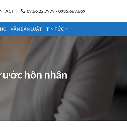
NTACT
09.66.22.7979 - 0935.669.669
ỨNG
VĂN BẢN LUẬT
TIN TỨC
trước hôn nhân