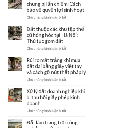
đường
chung bị lấn chiếm: Cách
–
tiền
điện
bảo vệ quyền lợi sinh hoạt
Ba
cọc
cao
Vì:
ở
Chức năng bình luận bị tắt
thế
Lưu
Đất
220kV
ý
có
Đất thuộc các khu tập thể
đi
pháp
rãnh
cũ hỏng hóc tại Hà Nội:
qua:
lý
thoát
Thủ tục gom đất
Hạn
đầu
nước
chế
tư
ở
Chức năng bình luận bị tắt
chung
xây
Đất
bị
dựng
thuộc
Rủi ro mất trắng khi mua
lấn
các
đất đai bằng giấy viết tay
chiếm:
khu
và cách gỡ nút thắt pháp lý
Cách
tập
bảo
ở
Chức năng bình luận bị tắt
thể
vệ
Rủi
cũ
quyền
ro
Xử lý đất doanh nghiệp khi
hỏng
lợi
mất
bị thu hồi giấy phép kinh
hóc
sinh
trắng
doanh
tại
hoạt
khi
Hà
ở
Chức năng bình luận bị tắt
mua
Nội:
Xử
đất
Thủ
lý
Đất làm trang trại công
đai
tục
đất