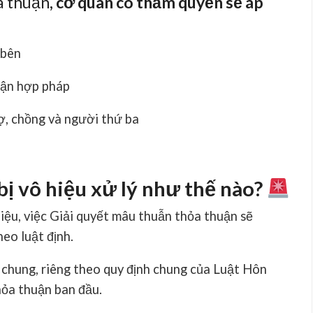
a thuận
, cơ quan có thẩm quyền sẽ áp
 bên
uận hợp pháp
ợ, chồng và người thứ ba
 bị vô hiệu xử lý như thế nào?
iệu, việc
Giải quyết mâu thuẫn thỏa thuận
sẽ
eo luật định.
n chung, riêng theo quy định chung của Luật Hôn
hỏa thuận ban đầu.