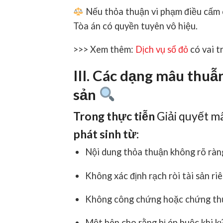
Nếu thỏa thuận vi phạm điều cấm c
Tòa án có quyền tuyên vô hiệu.
>>> Xem thêm:
Dịch vụ sổ đỏ
có vai t
III. Các dạng mâu thuẫ
sản
Trong thực tiễn
Giải quyết m
phát sinh từ:
Nội dung thỏa thuận không rõ ràng
Không xác định rạch ròi tài sản ri
Không công chứng hoặc chứng thự
Một bên cho rằng bị ép buộc khi k