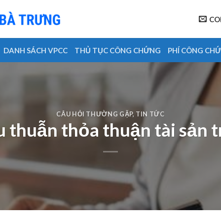
CO
DANH SÁCH VPCC
THỦ TỤC CÔNG CHỨNG
PHÍ CÔNG CH
CÂU HỎI THƯỜNG GẶP
,
TIN TỨC
u thuẫn thỏa thuận tài sản 