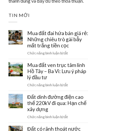
thành đúng và đầy đủ theo thỏa thuận.
TIN MỚI
Mua đất đai hứa bán giá rẻ:
Những chiêu trò gài bẫy
mất trắng tiền cọc
ở
Chức năng bình luận bị tắt
Mua
đất
Mua đất ven trục tâm linh
đai
Hồ Tây – Ba Vì: Lưu ý pháp
hứa
lý đầu tư
bán
ở
Chức năng bình luận bị tắt
giá
Mua
rẻ:
đất
Đất dính đường điện cao
Những
ven
thế 220kV đi qua: Hạn chế
chiêu
trục
xây dựng
trò
tâm
gài
ở
Chức năng bình luận bị tắt
linh
bẫy
Đất
Hồ
mất
dính
Đất có rãnh thoát nước
Tây
trắng