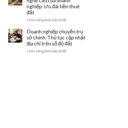
nghệ cao của doanh
bằng
gom
doanh
nghiệp: Ưu đãi tiền thuê
giấy
đất
nghiệp
viết
đất
khi
tay
ở
Chức năng bình luận bị tắt
bị
và
Đất
thu
cách
làm
Doanh nghiệp chuyển trụ
hồi
gỡ
trang
sở chính: Thủ tục cập nhật
giấy
nút
trại
phép
địa chỉ trên sổ đỏ đất
thắt
công
kinh
pháp
ở
Chức năng bình luận bị tắt
nghệ
doanh
lý
Doanh
cao
nghiệp
của
chuyển
doanh
trụ
nghiệp:
sở
Ưu
chính:
đãi
Thủ
tiền
tục
thuê
cập
đất
nhật
địa
chỉ
trên
sổ