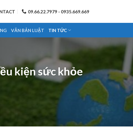
NTACT
09.66.22.7979 - 0935.669.669
ỨNG
VĂN BẢN LUẬT
TIN TỨC
iều kiện sức khỏe