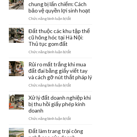
đường
chung bị lấn chiếm: Cách
–
tiền
điện
bảo vệ quyền lợi sinh hoạt
Ba
cọc
cao
Vì:
ở
Chức năng bình luận bị tắt
thế
Lưu
Đất
220kV
ý
có
Đất thuộc các khu tập thể
đi
pháp
rãnh
cũ hỏng hóc tại Hà Nội:
qua:
lý
thoát
Thủ tục gom đất
Hạn
đầu
nước
chế
tư
ở
Chức năng bình luận bị tắt
chung
xây
Đất
bị
dựng
thuộc
Rủi ro mất trắng khi mua
lấn
các
đất đai bằng giấy viết tay
chiếm:
khu
và cách gỡ nút thắt pháp lý
Cách
tập
bảo
ở
Chức năng bình luận bị tắt
thể
vệ
Rủi
cũ
quyền
ro
Xử lý đất doanh nghiệp khi
hỏng
lợi
mất
bị thu hồi giấy phép kinh
hóc
sinh
trắng
doanh
tại
hoạt
khi
Hà
ở
Chức năng bình luận bị tắt
mua
Nội:
Xử
đất
Thủ
lý
Đất làm trang trại công
đai
tục
đất