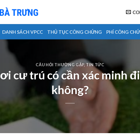
CO
DANH SÁCH VPCC
THỦ TỤC CÔNG CHỨNG
PHÍ CÔNG CH
CÂU HỎI THƯỜNG GẶP
,
TIN TỨC
ơi cư trú có cần xác minh đ
không?