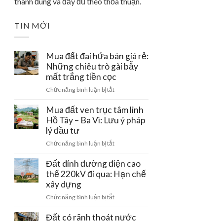
thành đúng và đầy đủ theo thỏa thuận.
TIN MỚI
Mua đất đai hứa bán giá rẻ:
Những chiêu trò gài bẫy
mất trắng tiền cọc
ở
Chức năng bình luận bị tắt
Mua
đất
Mua đất ven trục tâm linh
đai
Hồ Tây – Ba Vì: Lưu ý pháp
hứa
lý đầu tư
bán
ở
Chức năng bình luận bị tắt
giá
Mua
rẻ:
đất
Đất dính đường điện cao
Những
ven
thế 220kV đi qua: Hạn chế
chiêu
trục
xây dựng
trò
tâm
gài
ở
Chức năng bình luận bị tắt
linh
bẫy
Đất
Hồ
mất
dính
Đất có rãnh thoát nước
Tây
trắng